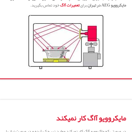
مایکروویو
AEG
در تهران
برای
تعمیرات آاگ
خود تماس بگیرید.
مایکروویو آاگ کار نمیکند
در صورتی که ماکروویو آاگ کار نمیکند موارد زیر چک شده و در صورت نیاز با