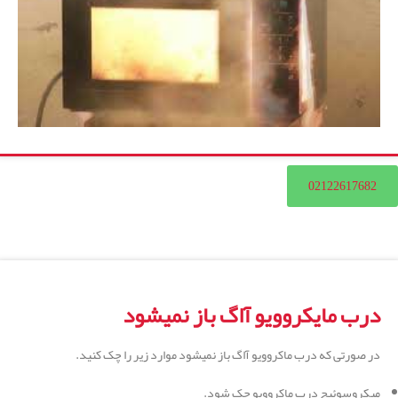
02122617682
درب مایکروویو آاگ باز نمیشود
در صورتی که درب ماکروویو آاگ باز نمیشود موارد زیر را چک کنید.
میکروسوئیچ درب ماکروویو چک شود.