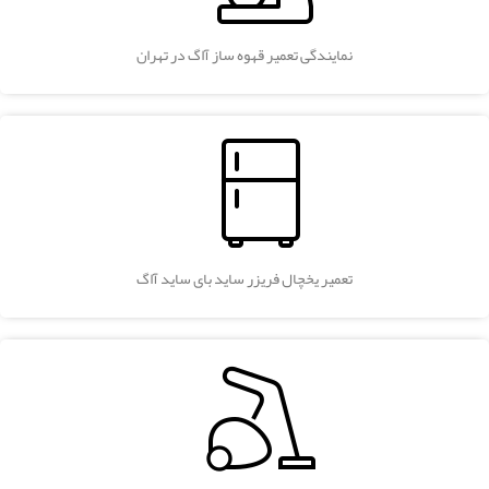
نمایندگی تعمیر قهوه ساز آاگ در تهران
تعمیر یخچال فریزر ساید بای ساید آاگ