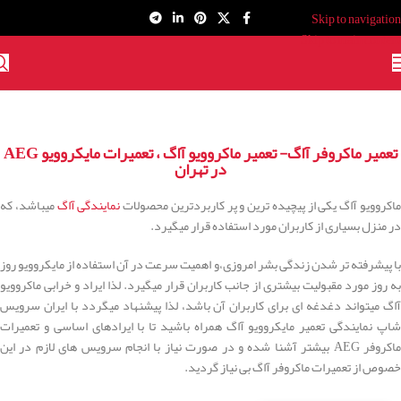
Skip to navigation
Skip to main content
تعمیر ماکروفر آاگ- تعمیر ماکروویو آاگ ، تعمیرات مایکروویو AEG
در تهران
اکروویو آاگ یکی از پیچیده ترین و پر کاربردترین محصولات
نمایندگی آاگ
میباشد، که
در منزل بسیاری از کاربران مورد استفاده قرار میگیرد.
با پیشرفته تر شدن زندگی بشر امروزی،و اهمیت سرعت در آن استفاده از مایکروویو روز
به روز مورد مقبولیت بیشتری از جانب کاربران قرار میگیرد. لذا ایراد و خرابی ماکروویو
آاگ میتواند دغدغه ای برای کاربران آن باشد، لذا پیشنهاد میگردد با ایران سرویس
شاپ نمایندگی تعمیر مایکروویو آاگ همراه باشید تا با ایرادهای اساسی و تعمیرات
ماکروفر AEG بیشتر آشنا شده و در صورت نیاز با انجام سرویس های لازم در این
خصوص از تعمیرات ماکروفر آاگ بی نیاز گردید.