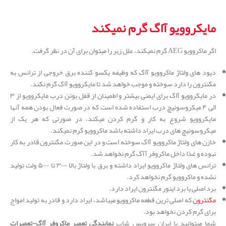
مایکروویو آاگ گرم نمیکند
اگر ماکروویو AEG گرم نمیکند، علل زیر را میتوان برای آن در نظر گرفت.
دیود های ولتاژ ماکروویو آاگ که وظیفه یکسو کننده برق خروجی از ترانس به
مگنترون را دارد سوخته و موجب خواهد شد تا مایکروویو آاگ گرم نکند.
در مایکروویو آاگ برای ایمنی بیشتر و اطمینان از قفل بوئن درب مایکروویو از ۳
الی ۴ میکروسوئیچ درب استفاده شده است که در صورت فعال بودن همه آنها
مایکروویو شروع به کار و گرم کردن میکند، در صورتی که هر یک از
میکروسوئیچ های درب ایراد داشته باشد ماکروویو گرم نمیکند.
خازن های ولتاژ ماکروویو آاگ سوخته است و در این صورت مگنترون قادر به کار
نبوده و غذا داخل ماکروفر آآگ گرم نخواهد شد.
ترانس های ولتاژ ماکروویو ایراد داشته و برق با ولتاژ بالا ۳۰۰۰ تا ۵۰۰۰ ولت تولید
نشده و ماکروویو گرم نخواهد کرد.
برد اصلی یا برد اینور مگنترون ایراد دارد.
مگنترون
که اصلی ترین قطعه ماکروویو میباشد، ایراد دارد و قادر به تولید امواج
برای گرم کردن نخواهد بود.
شما میتوانید با ایران سرویس شاپ
نمایندگی تعمیر ماکروفر آاگ-تعمیرات