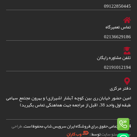
09122850445
تماس تعمیرگاه
02136629186
تلفن مشاوره رایگان
02191012194
دفتر مرکزی
امین حضور خیابان ری بین کوچه آبشار (شیرازی) و بهرون مجتمع سهامی
طبقه اول واحد 38. (قبل از مراجعه جهت هماهنگی تماس بگیرید)
2024
© – تمامی حقوق برای فروشگاه ایران سرویس شاپ محفوظ است.
طراحی
سایت
و
سئو سایت
توسط :
وب کاران