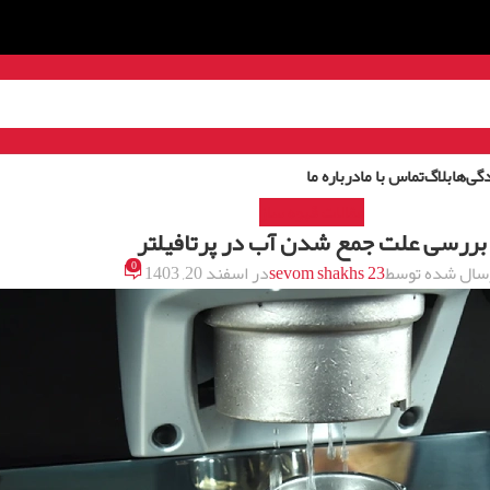
گی‌ها
بلاگ
تماس با ما
درباره ما
مقالات قهوه ساز
بررسی علت جمع شدن آب در پرتافیلتر
0
سال شده توسط
sevom shakhs 23
در اسفند 20, 1403