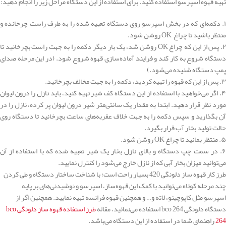
تهیه قهوه اسپرسو استفاده کنید. برای استفاده از این دستگاه مراحل زیر را انجام دهید:
۱. دکمه‌ای که در بخش اسپرسو روی دستگاه تعبیه شده را به طرف راست چرخانده و
منتظر باشید تا چراغ OK روشن شود.
۲. پس از این که چراغ OK روشن شد، یک بار دیگر دکمه را به جهت راست بچرخانید تا
دستگاه شروع به کار کند و فرایند آماده‌سازی قهوه شروع شود. (در این مرحله صدای
پمپ دستگاه شنیده می‌شود.)
۳. پس از این که قهوه را تهیه کردید، دکمه را به جهت مخالف بچرخانید.
۴. اگر می‌خواهید با استفاده از این دستگاه کف شیر تهیه کنید، باید نازل را درون لیوان
مورد نظر قرار دهید. ابتدا به مقدار یک سانتی‌متر شیر درون لیوان پر کرده، نازل را در
آن بگذارید و سپس دکمه را به جهت خلاف عقربه‌های ساعت بچرخانید تا دستگاه روی
حالت تولید بخار آب قرار بگیرد.
۵. منتظر بمانید تا چراغ OK روشن شود.
۶. در سمت چپ دستگاه و بالای نازل بخار یک شیر تعبیه شده که با استفاده از آن
می‌توانید میزان بخار آبی که از نازل خارج می‌شود را کنترل نمایید.
طرز کار قهوه ساز دلونگی 420 بسیار راحت است؛ با شناخت ساختار دستگاه و طی کردن
چند مرحله کوتاه می‌توانید با کمک این قهوه‌ساز، اسپرسو و نوشیدنی‌های بر پایه
اسپرسو مثل کاپوچینو، لاته و… و همچنین قهوه فرانسه تهیه نمایید. همچنین اگر از
دستگاه دلونگی bco 264 استفاده می‌نمائید، مقاله
طرز استفاده قهوه ساز دلونگی bco
264
راهنمای شما در استفاده از این دستگاه می‌باشد.