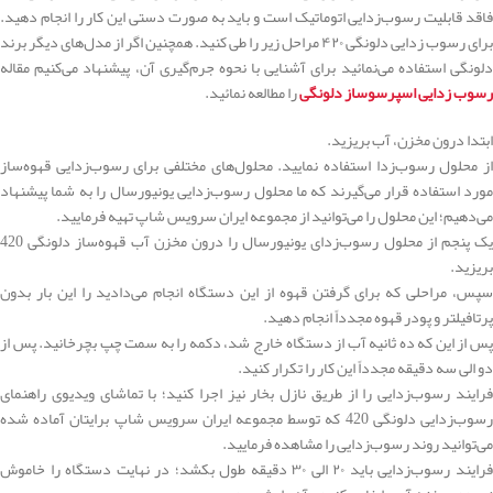
فاقد قابلیت رسوب‌زدایی اتوماتیک است و باید به صورت دستی این کار را انجام دهید.
برای رسوب زدایی دلونگی ۴۲۰ مراحل زیر را طی کنید. همچنین اگر از مدل‌های دیگر برند
دلونگی استفاده می‌نمائید برای آشنایی با نحوه جرم‌گیری آن، پیشنهاد می‌کنیم مقاله
رسوب زدایی اسپرسوساز دلونگی
را مطالعه نمائید.
ابتدا درون مخزن، آب بریزید.
از محلول رسوب‌زدا استفاده نمایید. محلول‌های مختلفی برای رسوب‌زدایی قهوه‌ساز
مورد استفاده قرار می‌گیرند که ما محلول رسوب‌زدایی یونیورسال را به شما پیشنهاد
می‌دهیم؛ این محلول را می‌توانید از مجموعه ایران سرویس شاپ تهیه فرمایید.
یک پنجم از محلول رسوب‌زدای یونیورسال را درون مخزن آب قهوه‌ساز دلونگی 420
بریزید.
سپس، مراحلی که برای گرفتن قهوه از این دستگاه انجام می‌دادید را این بار بدون
پرتافیلتر و پودر قهوه مجدداً انجام دهید.
پس از این که ده ثانیه آب از دستگاه خارج شد، دکمه را به سمت چپ بچرخانید. پس از
دو الی سه دقیقه مجدداً این کار را تکرار کنید.
فرایند رسوب‌زدایی را از طریق نازل بخار نیز اجرا کنید؛ با تماشای ویدیوی راهنمای
رسوب‌زدایی دلونگی 420 که توسط مجموعه ایران سرویس شاپ برایتان آماده شده
می‌توانید روند رسوب‌زدایی را مشاهده فرمایید.
فرایند رسوب‌زدایی باید ۲۰ الی ۳۰ دقیقه طول بکشد؛ در نهایت دستگاه را خاموش