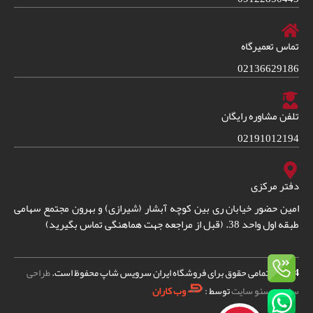
تماس تعمیرگاه
02136629186
تلفن مشاوره رایگان
02191012194
دفتر مرکزی
امین حضور خیابان ری بین کوچه آبشار (شیرازی) و بهرون مجتمع سهامی
طبقه اول واحد 38. (قبل از مراجعه جهت هماهنگی تماس بگیرید)
2024
© – تمامی حقوق برای فروشگاه ایران سرویس شاپ محفوظ است.
طراحی
سایت
و
سئو سایت
توسط :
وب کاران