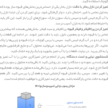
کوچک استفاده کنید.
میز کردن نازل بخار با دقت:
نازل بخار یکی از حساس‌ترین بخش‌های قهوه ساز بوده که
به‌دلیل تماس با شیر، احتمال دارد دچار گرفتگی شود. برای تمیز کردن آن، ابتدا نازل را
با آب گرم خیس کنید و سپس با یک سوزن نازک، سوراخ‌های آن را باز کنید. این کار باید
با احتیاط انجام شود تا به نازل آسیب نرسد.
میز کردن پرتافیلتر و فیلتر قهوه:
پرتافیلتر و سبد فیلتر، بخش‌هایی هستند که بیشترین
تماس را با قهوه دارند و به‌همین دلیل، باید با دقت تمیز شوند. در ادامه این قطعات را
جدا کرده و در آب گرم خیس کنید. سپس با برس کوچک، ذرات قهوه و چربی‌ها را پاک
نمایید. اگر چربی‌ها به‌سختی جدا می‌شوند، می‌توانید محلول آب و مایع ظرفشویی ملایم
را به کار ببرید. در نهایت، قطعات را با آب تمیز بشویید و با یک پارچه خشک کنید.
ستشوی نهایی و تست دستگاه:
پس از اتمام مراحل تمیزکاری، مخزن را با آب تمیز و
فیلترشده پر نموده و دستگاه را چند بار روشن کنید تا باقی‌مانده محلول رسوب‌زدایی
کاملاً خارج شود. این مرحله بسیار اهمیت دارد، زیرا باقی‌مانده محلول می‌تواند طعم قهوه
را تغییر دهد. سپس، یک فنجان قهوه آزمایشی تهیه و طعم آن را بررسی کنید. اگر طعم
قهوه به حالت عادی بازگشته باشد، یعنی فرایند تمیزکاری با موفقیت انجام شده است.