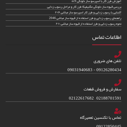
آموزش طرز کار با اسپرسو ساز دلونگی ec9
بررسی قهوه ساز دلونگی مگنیفیکا طرز کار و مراحل رسوب زدایی
آشنایی با رسوب زدایی و طرز کار اسپرسو ساز مباشی ۲۰۱۶
راهنمای رسوب زدایی و طرز استفاده از قهوه ساز مباشی 2046
نحوه رسوب زدایی و طرز استفاده از قهوه ساز مباشی ۲۰۱۰
اطلاعات تماس
تلفن های ضروری
09126280434 - 09031940683
سفارش و فروش قطعات
02188701591 – 02122617682
تماس با تکنسین تعمیرگاه
09122850445