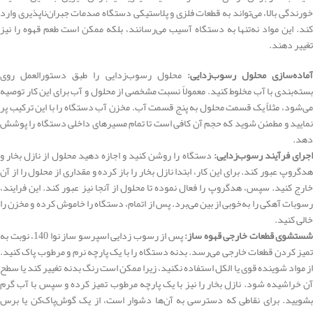
خورندگی بالا، می‌تواند به قطعات فلزی و پلاستیکی دستگاه صدمات جبران‌ناپذیری وارد
کند. این مواد نه‌تنها به دستگاه آسیب می‌رسانند، بلکه ممکن است طعم قهوه را نیز
تغییر دهند.
آماده‌سازی محلول رسوب‌زدایی:
محلول رسوب‌زدایی را طبق دستورالعمل روی
بسته‌بندی با آب مخلوط کنید. معمولاً نسبت مشخصی از محلول و آب برای این کار توصیه
می‌شود، مثلاً یک قسمت محلول به پنج قسمت آب. مخزن آب دستگاه را با این ترکیب پر
نمایید و مطمئن شوید که حجم آن کافی است تا تمام مسیرهای داخلی دستگاه را پوشش
دهد.
جرای فرآیند رسوب‌زدایی:
دستگاه را روشن کنید و اجازه دهید محلول از نازل بخار و
هدگروپ عبور کند. برای این کار، ابتدا نازل بخار را باز کرده و مقداری از محلول را از آن
خارج کنید. سپس، هدگروپ را فعال نموده تا محلول از آنجا نیز عبور کند. این فرایند،
رسوبات آهکی را به‌خوبی از بین می‌برد. پس از اتمام، دستگاه را خاموش کرده و مخزن را
خالی کنید.
شستشوی قطعات خارجی قهوه ساز:
پس از رسوب زدایی اسپرسو ساز نوا 140، نوبت به
تمیز کردن قطعات خارجی می‌رسد. بدنه دستگاه را با یک پارچه نرم و مرطوب پاک کنید.
از مواد شوینده قوی یا الکل استفاده نکنید، زیرا ممکن است رنگ بدنه تغییر کند یا سطح
آن خراشیده شود. نازل بخار را نیز با یک پارچه مرطوب تمیز کرده و سپس با آب گرم
بشویید. برای نقاطی که دسترسی به آن‌ها دشوار است، از یک گوش‌پاک‌کن یا برس