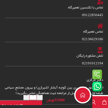
تماس با تکنسین تعمیرگاه
09122850445
تماس تعمیرگاه
02136629186
تلفن مشاوره رایگان
02191012194
دفتر مرکزی
امین حضور خیابان ری بین کوچه آبشار (شیرازی) و بهرون مجتمع سهامی
دفترچه راهنمای
طبقه اول واحد 38. (قبل از مراجعه جهت هماهنگی تماس بگیرید)
+
-
فارسی ظرفشویی
35,000
تومان
بوش
افزودن به سبد خری