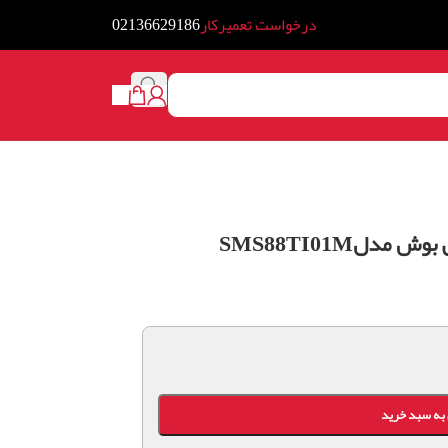
درخواست تعمیرکار
02136629186
لSMS88TI01M
به سبد خرید