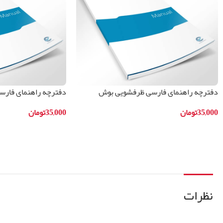
دفترچه راهنمای فارسی ظرفشویی بوش
دفترچه راهنمای فار
مدلSMI59M05IR
مدلSMS45IW01B
35,000
تومان
35,000
تومان
افزودن به سبد خرید
افزودن به سبد خرید
نظرات