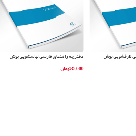
سی ظرفشویی بوش
دفترچه راهنمای فارسی لباسشویی بوش
مدلWAB20262IR
35,000
تومان
افزودن به سبد خرید