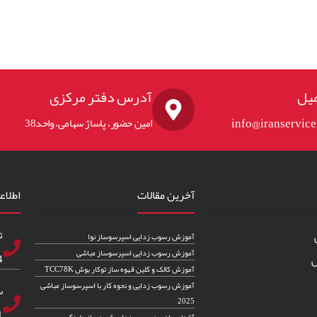
یل
آدرس دفتر مرکزی
info@iranservic
امین حضور، پاساژ سهامی، واحد38
آخرین مقالات
اطلاع
ت
آموزش رسوب زدایی اسپرسوساز نوا
آموزش رسوب زدایی اسپرسوساز مباشی
83
س
آموزش کالک و کلین قهوه ساز توکار بوش TCC78K
آموزش رسوب زدایی و نحوه کار با اسپرسوساز مباشی
س
2025
82
آشنایی با نحوه رسوب زدایی قهوه ساز دلونگی