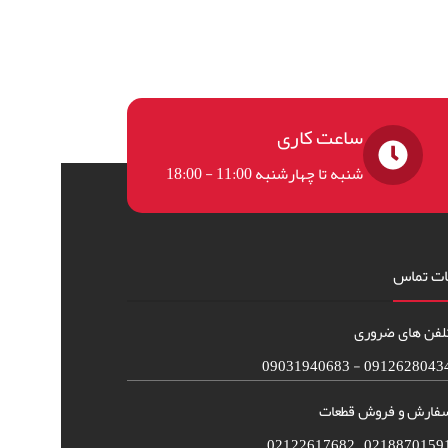
ساعت کاری
شنبه تا چهارشنبه 11:00 - 18:00
ات تماس
لفن های ضروری
09126280434 - 090319406
فارش و فروش قطعات
02188701591 – 021226176