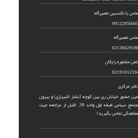
ماس با تکنسین تعمیرگاه
0912285044
ماس تعمیرگاه
0213662918
لفن مشاوره رایگان
0219101219
فتر مرکزی
مین حضور خیابان ری بین کوچه آبشار (شیرازی) و بهرون
مجتمع سهامی طبقه اول واحد 38. (قبل از مراجعه جهت
ماهنگی تماس بگیرید)