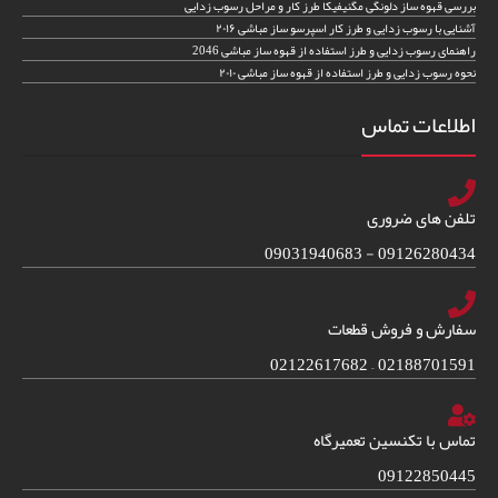
بررسی قهوه ساز دلونگی مگنیفیکا طرز کار و مراحل رسوب زدایی
آشنایی با رسوب زدایی و طرز کار اسپرسو ساز مباشی ۲۰۱۶
راهنمای رسوب زدایی و طرز استفاده از قهوه ساز مباشی 2046
نحوه رسوب زدایی و طرز استفاده از قهوه ساز مباشی ۲۰۱۰
اطلاعات تماس
تلفن های ضروری
09126280434 - 09031940683
سفارش و فروش قطعات
02188701591 – 02122617682
تماس با تکنسین تعمیرگاه
09122850445