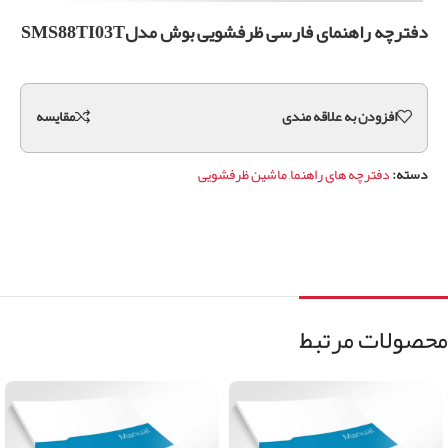
دفترچه راهنمای فارسی ظرفشویی بوش مدلSMS88TI03T
افزودن به علاقه مندی
مقايسه
دسته:
دفترچه های راهنما
,
ماشین ظرفشویی
محصولات مرتبط