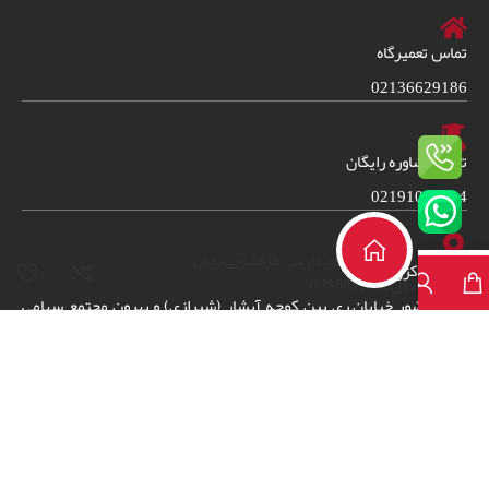
تماس تعمیرگاه
02136629186
تلفن مشاوره رایگان
02191012194
دفترچه راهنمای فارسی ظرفشویی بوش
دفتر مرکزی
مدلSMS88TI03T
امین حضور خیابان ری بین کوچه آبشار (شیرازی) و بهرون مجتمع سهامی
طبقه اول واحد 38. (قبل از مراجعه جهت هماهنگی تماس بگیرید)
2024
© – تمامی حقوق برای فروشگاه ایران سرویس شاپ محفوظ است.
طراحی
سایت
و
سئو سایت
توسط :
وب کاران