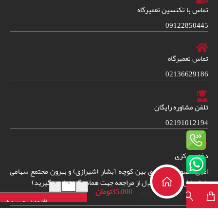
تماس با تکنسین تعمیرگاه
09122850445
تماس تعمیرگاه
02136629186
تلفن مشاوره رایگان
02191012194
دفتر مرکزی
امین حضور خیابان ری بین کوچه آبشار (شیرازی) و بهرون مجتمع سهامی
دفترچه راهنمای
+
-
طبقه اول واحد 38. (قبل از مراجعه جهت هماهنگی تماس بگیرید)
35,000
تومان
فارسی فریزر بوش
افزودن به سبد خری
مدلGSN36BI304
2024
© – تمامی حقوق برای فروشگاه ایران سرویس شاپ محفوظ است.
طراحی