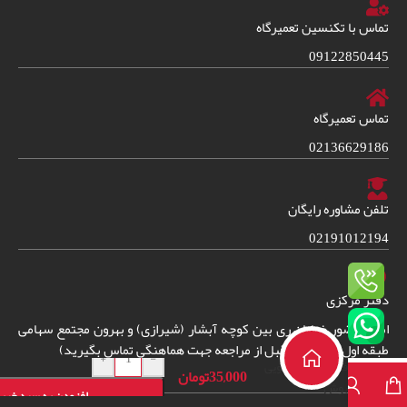
تماس با تکنسین تعمیرگاه
09122850445
تماس تعمیرگاه
02136629186
تلفن مشاوره رایگان
02191012194
دفتر مرکزی
امین حضور خیابان ری بین کوچه آبشار (شیرازی) و بهرون مجتمع سهامی
دفترچه راهنمای
طبقه اول واحد 38. (قبل از مراجعه جهت هماهنگی تماس بگیرید)
+
-
فارسی لباسشویی
35,000
تومان
بوش
افزودن به سبد خری