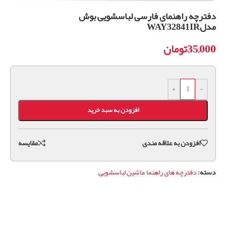
دفترچه راهنمای فارسی لباسشویی بوش
مدلWAY32841IR
35,000
تومان
+
-
افزودن به سبد خرید
افزودن به علاقه مندی
مقايسه
دسته:
دفترچه های راهنما
,
ماشین لباسشویی