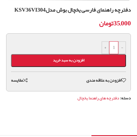
دفترچه راهنمای فارسی یخچال بوش مدلKSV36VI304
35,000
تومان
+
-
افزودن به سبد خرید
افزودن به علاقه مندی
مقايسه
دسته:
دفترچه های راهنما
,
یخچال