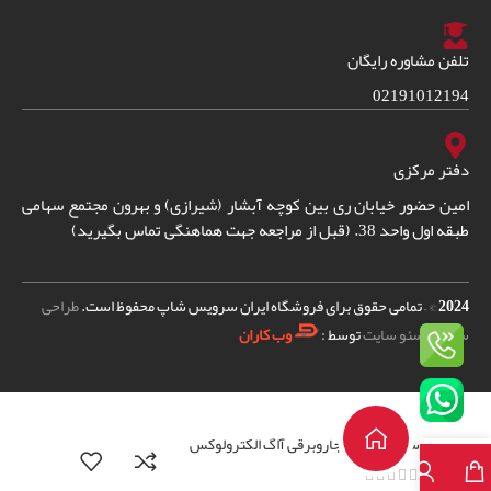
تلفن مشاوره رایگان
02191012194
دفتر مرکزی
امین حضور خیابان ری بین کوچه آبشار (شیرازی) و بهرون مجتمع سهامی
طبقه اول واحد 38. (قبل از مراجعه جهت هماهنگی تماس بگیرید)
2024
© – تمامی حقوق برای فروشگاه ایران سرویس شاپ محفوظ است.
طراحی
سایت
و
سئو سایت
توسط :
وب کاران
سیم جمع کن جاروبرقی آاگ الکترولوکس