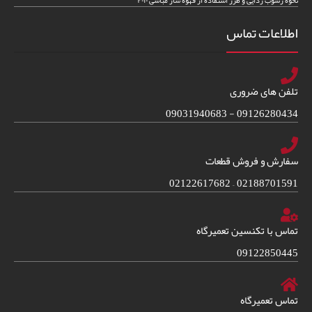
نحوه رسوب زدایی و طرز استفاده از قهوه ساز مباشی ۲۰۱۰
اطلاعات تماس
تلفن های ضروری
09126280434 - 09031940683
سفارش و فروش قطعات
02188701591 – 02122617682
تماس با تکنسین تعمیرگاه
09122850445
تماس تعمیرگاه