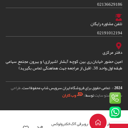
02136629186
تلفن مشاوره رایگان
02191012194
دفتر مرکزی
امین حضور خیابان ری بین کوچه آبشار (شیرازی) و بهرون مجتمع سهامی
طبقه اول واحد 38. (قبل از مراجعه جهت هماهنگی تماس بگیرید)
2024
© – تمامی حقوق برای فروشگاه ایران سرویس شاپ محفوظ است.
طراحی
سایت
و
سئو سایت
توسط :
وب کاران
لوازم پارویی جاروبرقی آاگ الکترولوکس