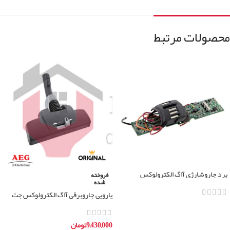
محصولات مرتبط
برد جاروشارِژی آاگ الکترولوکس
فروخته
شده
پارویی جاروبرقی آاگ الکترولوکس جت
مکس
اطلاعات بیشتر
9,430,000
تومان