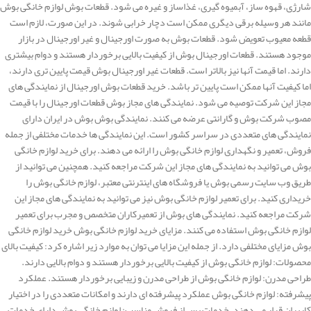
شارژی، قهوه ساز، آبمیوه گیری، غذاساز و غیره می شود. قطعات بوش لوازم خانگی بوش
مانند هر وسیله برقی دیگری ممکن است دچار خرابی شوند. در این صورت، لازم است
قطعه معیوب تعویض شود. قطعات بوش به صورت اورجینال و غیر اورجینال در بازار
موجود هستند. قطعات اورجینال بوش از کیفیت بالایی برخوردار هستند و دوام بیشتری
دارند. اما قیمت آنها نیز بالاتر است. قطعات غیر اورجینال بوش قیمت پایین تری دارند،
اما کیفیت آنها ممکن است پایین تر باشد. خرید قطعات بوش اورجینال از نمایندگی های
مجاز این شرکت توصیه می شود. نمایندگی های مجاز بوش قطعات اورجینال را با قیمت
مصوب شرکت بوش و گارانتی عرضه می کنند. نمایندگی بوش بوش در ایران دارای
نمایندگی های متعددی در سراسر کشور است. این نمایندگی ها خدمات مختلفی از جمله
فروش، تعمیر و نگهداری لوازم خانگی بوش را ارائه می دهند. برای خرید لوازم خانگی
بوش می توانید به نمایندگی های مجاز این شرکت مراجعه کنید. همچنین می توانید از
طریق وب سایت رسمی بوش یا فروشگاه های اینترنتی معتبر، لوازم خانگی بوش را
خریداری کنید. برای تعمیر لوازم خانگی بوش نیز می توانید به نمایندگی های مجاز این
شرکت مراجعه کنید. نمایندگی های بوش از تعمیرکاران متخصص و مجرب برای تعمیر
لوازم خانگی بوش استفاده می کنند. مزایای خرید لوازم خانگی بوش خرید لوازم خانگی
بوش مزایای مختلفی دارد. از جمله این مزایا می توان به موارد زیر اشاره کرد: کیفیت بالای
محصولات: لوازم خانگی بوش از کیفیت بالایی برخوردار هستند و دوام بالایی دارند.
طراحی مدرن: لوازم خانگی بوش از طراحی مدرن و زیبایی برخوردار هستند. عملکرد
پیشرفته: لوازم خانگی بوش عملکرد پیشرفته ای دارند و امکانات متعددی را در اختیار
کاربران قرار می دهند. خدمات پس از فروش مناسب: لوازم خانگی بوش دارای خدمات