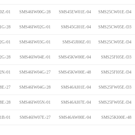
0Z/01
SMS46IW00G/28
SMS45EW01E/04
SMS25CW01E/D4
1G/28
SMS46IW02G/01
SMS45GI01E/04
SMS25CW05E/D3
2G/01
SMS46IW03G/01
SMS45JI00Z/01
SMS25CW05E/D4
2G/28
SMS46IW04E/01
SMS45KW00E/04
SMS25FI05E/D3
2N/01
SMS46IW04G/27
SMS45KW00E/48
SMS25FI05E/D4
8E/27
SMS46IW04G/28
SMS46AI01E/04
SMS25FW05E/D3
8E/28
SMS46IW05N/01
SMS46AI07E/04
SMS25FW05E/D4
1B/01
SMS46IW07E/27
SMS46AW00E/04
SMS25KI00E/48