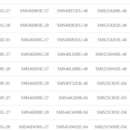
0G/27
SMS46IB03E/27
SMS40D72EU/48
SMS25AI00E/48
0G/28
SMS46IB03E/28
SMS40D82EU/48
SMS25AI02E/48
0Z/01
SMS46II00G/27
SMS40D92EU/48
SMS25AI03E/48
8E/27
SMS46II00G/28
SMS40L02RU/48
SMS25AW00E/48
8E/28
SMS46II03E/27
SMS40L08RU/48
SMS25AW02E/48
0F/01
SMS46II03E/28
SMS40T32UK/48
SMS25CI01E/D4
0F/27
SMS46II08E/27
SMS44GI00R/04
SMS25CI05E/D3
0G/27
SMS46II08E/28
SMS44GW00R/04
SMS25CI05E/D4
0G/28
SMS46IW00G/27
SMS45AW02E/04
SMS25CW00E/D4