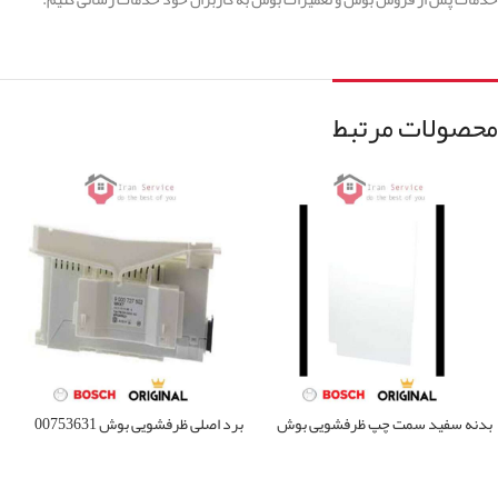
محصولات مرتبط
بدنه سفید سمت چپ ظرفشویی بوش
برد اصلی ظرفشویی بوش 00753631
00687103
اطلاعات بیشتر
اطلاعات بیشتر