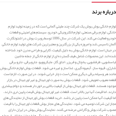
درباره برند
لوازم خانگی بوش بوش یک شرکت چند ملیتی آلمانی است که در زمینه تولید لوازم
خانگی، لوازم برقی صنعتی، لوازم الکترونیکی خودرو، سیستم های امنیتی و قطعات
خودرو فعالیت می کند. این شرکت در سال 1886 توسط روبرت بوش در اشتوتگارت
آلمان تاسیس شد و امروزه یکی از بزرگترین و معتبرترین شرکت های تولید لوازم خانگی
در جهان است. لوازم خانگی بوش به دلیل کیفیت، کارایی و طراحی مدرن خود شناخته
شده اند. این محصولات شامل طیف گسترده ای از لوازم خانگی از جمله ماشین
لباسشویی، ظرفشویی، یخچال و فریزر، اجاق گاز، مایکروویو، جاروبرقی، جارو برقی
شارژی، قهوه ساز، آبمیوه گیری، غذاساز و غیره می شود. قطعات بوش لوازم خانگی بوش
مانند هر وسیله برقی دیگری ممکن است دچار خرابی شوند. در این صورت، لازم است
قطعه معیوب تعویض شود. قطعات بوش به صورت اورجینال و غیر اورجینال در بازار
موجود هستند. قطعات اورجینال بوش از کیفیت بالایی برخوردار هستند و دوام بیشتری
دارند. اما قیمت آنها نیز بالاتر است. قطعات غیر اورجینال بوش قیمت پایین تری دارند،
اما کیفیت آنها ممکن است پایین تر باشد. خرید قطعات بوش اورجینال از نمایندگی های
مجاز این شرکت توصیه می شود. نمایندگی های مجاز بوش قطعات اورجینال را با قیمت
مصوب شرکت بوش و گارانتی عرضه می کنند. نمایندگی بوش بوش در ایران دارای
نمایندگی های متعددی در سراسر کشور است. این نمایندگی ها خدمات مختلفی از جمله