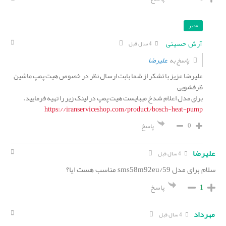
مدیر
آرش حسینی
4 سال قبل
علیرضا
پاسخ به
علیرضا عزیز با تشکر از شما بابت ارسال نظر در خصوص هیت پمپ ماشین
ظرفشویی
برای مدل اعلام شدخ میبایست هیت پمپ در لینک زیر را تهیه فرمایید.
https://iranserviceshop.com/product/bosch-heat-pump
0
پاسخ
علیرضا
4 سال قبل
سلام برای مدل sms58m92eu/59 مناسب هست ایا؟
1
پاسخ
مهرداد
4 سال قبل