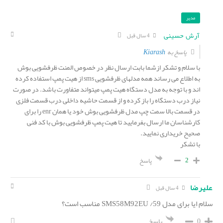
مدیر
آرش حسینی
4 سال قبل
Kiarash
پاسخ به
با سلام و تشکر ازشما بابت ارسال نظر در خصوص المنت ظرفشویی بوش
به اطلاع می رساند همه مدلهای ظرفشویی sms از هیت پمپ استفاده کرده
اند و با توجه به مدل دستگاه هیت پمپ میتواند متفاورت باشد. در صورت
نیاز درب دستگاه را باز کرده و از قسمت حاشیه داخلی درب قسمت فلزی
در قسمت بالا سمت چپ مدل ظرفشویی بوش خود یا همان enr را برای
کارشناسان ما ارسال بفرمایید تا هیت پمپ ظرفشویی بوش با کد فنی
صحیح خریداری نمایید.
با تشکر
2
پاسخ
علیرضا
4 سال قبل
سلام ایا برای مدل SMS58M92EU /59 مناسب است؟
0
پاسخ