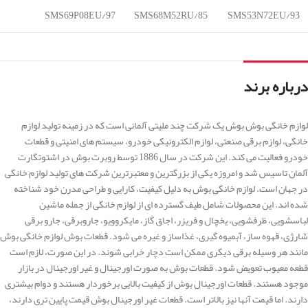
SMS69P08EU/97
SMS68M52RU/85
SMS53N72EU/93
درباره برند
لوازم خانگی بوش بوش یک شرکت چند ملیتی آلمانی است که در زمینه تولید لوازم
خانگی، لوازم برقی صنعتی، لوازم الکترونیکی خودرو، سیستم های امنیتی و قطعات
خودرو فعالیت می کند. این شرکت در سال 1886 توسط روبرت بوش در اشتوتگارت
آلمان تاسیس شد و امروزه یکی از بزرگترین و معتبرترین شرکت های تولید لوازم خانگی
در جهان است. لوازم خانگی بوش به دلیل کیفیت، کارایی و طراحی مدرن خود شناخته
شده اند. این محصولات شامل طیف گسترده ای از لوازم خانگی از جمله ماشین
لباسشویی، ظرفشویی، یخچال و فریزر، اجاق گاز، مایکروویو، جاروبرقی، جارو برقی
شارژی، قهوه ساز، آبمیوه گیری، غذاساز و غیره می شود. قطعات بوش لوازم خانگی بوش
مانند هر وسیله برقی دیگری ممکن است دچار خرابی شوند. در این صورت، لازم است
قطعه معیوب تعویض شود. قطعات بوش به صورت اورجینال و غیر اورجینال در بازار
موجود هستند. قطعات اورجینال بوش از کیفیت بالایی برخوردار هستند و دوام بیشتری
دارند. اما قیمت آنها نیز بالاتر است. قطعات غیر اورجینال بوش قیمت پایین تری دارند،