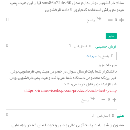
سلام ظرفشویی بوش دارم مدل sms86n72de/50 آیا از این هیت پمپ
میتونم براش استفاده کنم ارور 9 داده ظرفشویی
0
پاسخ
مدیر
آرش حسینی
4 سال قبل
مهرداد
پاسخ به
مهرداد عزیز
با تشکر از شما بابت ارسال سوال در خصوص هیت پمپ ظرفشویی بوش.
خیر این کد محصوص دستگاه شما نمی باشد و هیت پمپ ظرفشویی بوش
شما از لینک زیر قابل خرید می باشد.
https://iranserviceshop.com/product/bosch-heat-pump/
0
پاسخ
علی
4 سال قبل
ممنون از شما بابت پاسخگویی عالی و صبر و حوصله ای که در راهنمایی