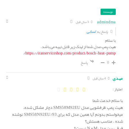
نویسنده
admindma
3 سال قبل
لسانی
پاسخ به
با سلام
هیت پمپ مدل شما از لینک زیر قابل تهیه می باشد.
https://iranserviceshop.com/product/bosch-heat-pump/
0
پاسخ
مهدی
4 سال قبل
امتیاز :
با سلام خدمت شما
هیت پمپ ظرفشویی مدل SMS58M92EU دچار مشکل شده،
میخواستم بدونم آیا همین مدل که برای SMS58N92EU/93 نوشته
شده ، مناسب هستش؟
فرقی بین مدل M و N نیست؟