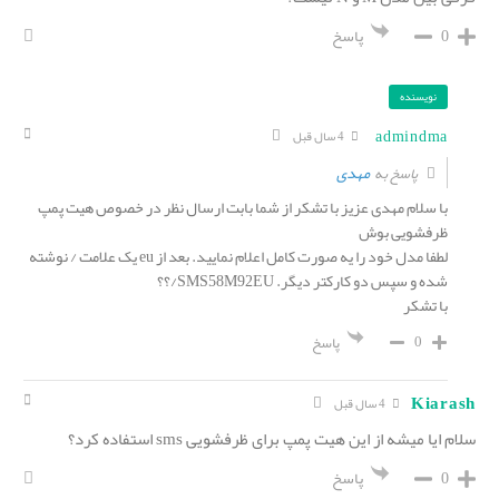
0
پاسخ
نویسنده
admindma
4 سال قبل
مهدی
پاسخ به
با سلام مهدی عزیز با تشکر از شما بابت ارسال نظر در خصوص هیت پمپ
ظرفشویی بوش
لطفا مدل خود را یه صورت کامل اعلام نمایید. بعد از eu یک علامت / نوشته
شده و سپس دو کارکتر دیگر. SMS58M92EU/؟؟
با تشکر
0
پاسخ
Kiarash
4 سال قبل
سلام ایا میشه از این هیت پمپ برای ظرفشویی sms استفاده کرد؟
0
پاسخ