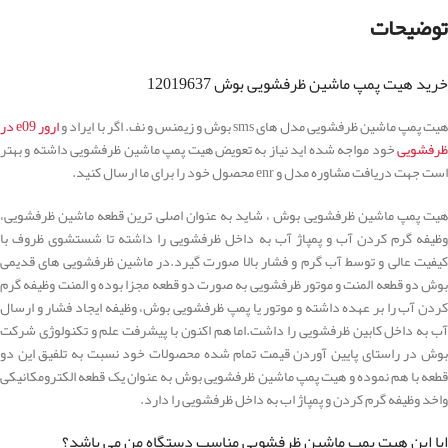
توضیحات
خرید هیت پمپ ماشین ظرفشویی بوش 12019637
یت پمپ ماشین ظرفشویی مدل های sms بوش و زیمنس و نف. اگر با ایراد و
ارور e09 در
ظرفشویی
خود مواجه شده اید نیاز به تعویض هیت پمپ ماشین ظرفشویی داشته و بهتر
است جهت دریافت مشاوره مدل و enr محصول خود را برای ما ارسال کنید.
هیت پمپ ماشین ظرفشویی بوش ، شاید به عنوان اصلی ترین قطعه ماشین ظرفشویی،
وظیفه گرم کردن آب و پمپاژ آب به داخل ظرفشویی را داشته تا شستشوی ظروف با
کیفیت عالی و توسط آب گرم و فشار بالا صورت گیرد.در ماشین ظرفشویی های قدیمی
بوش دو قطعه المنت و موتور ظرفشویی به صورت دو قطعه مجزا بوده و المنت وظیفه گرم
کردن آب را بر عهده داشته و موتور یا پمپ ظرفشویی بوش، وظیفه ایجاد فشار و ارسال
آب به داخل کابین ظرفشویی را داشت.اما هم اکنون با پیشرفت علم و تکنولوژی شرکت
بوش در راستای پایین آوردن قیمت تمام شده محصولات خود نسبت به تلفیق این دو
قطعه با هم نموده و هیت پمپ ماشین ظرفشویی بوش به عنوان یک قطعه الکترومکانیکی
واخد وظیفه گرم کردن و پمپاژ اب به داخل ظرفشویی را دارد.
ایا این هیت پمپ ماشین ظرفشویی مناسب دستگاه من می باشد؟