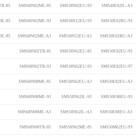
TR/85
SMS68N02ME/85
SMS58N02EU/93
SMS40E82IL/A3
DE/85
SMS68N02ME/93
SMS58N12EU/93
SMS50E02RU/93
DE/85
SMS68N02ME/A3
SMS58N52EU/A3
SMS50E02RU/A3
SMS68N02TR/85
SMS58N62EU/85
SMS50E82EU/93
SMS68N02TR/93
SMS58N62EU/93
SMS50E82EU/97
SMS68N08ME/85
SMS58N62EU/A3
SMS50E82EU/A3
SMS68N08ME/93
SMS58N62IL/93
SMS50E88EU/93
SMS68N08ME/A3
SMS58N62IL/A3
SMS50E88EU/A3
SMS68N08TR/85
SMS58N62ME/85
SMS50M62EU/93