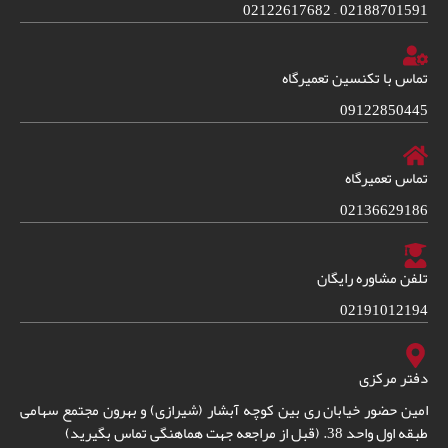
02188701591 – 02122617682
تماس با تکنسین تعمیرگاه
09122850445
تماس تعمیرگاه
02136629186
تلفن مشاوره رایگان
02191012194
دفتر مرکزی
امین حضور خیابان ری بین کوچه آبشار (شیرازی) و بهرون مجتمع سهامی
طبقه اول واحد 38. (قبل از مراجعه جهت هماهنگی تماس بگیرید)