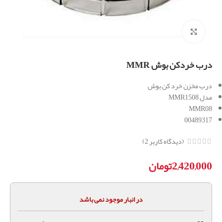
برای بزرگنمایی کلیک کنید
درب خردکن بوش MMR
درب مخزن خرد کن بوش
مدل MMR1508
MMR08
00489317
(دیدگاه کاربر
2
)
2,420,000
تومان
در انبار موجود نمی باشد