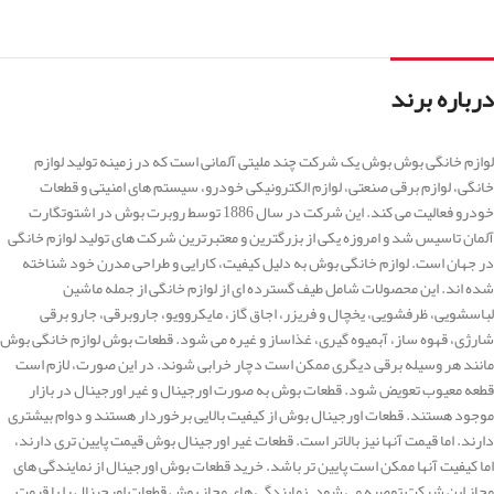
درباره برند
لوازم خانگی بوش بوش یک شرکت چند ملیتی آلمانی است که در زمینه تولید لوازم
خانگی، لوازم برقی صنعتی، لوازم الکترونیکی خودرو، سیستم های امنیتی و قطعات
خودرو فعالیت می کند. این شرکت در سال 1886 توسط روبرت بوش در اشتوتگارت
آلمان تاسیس شد و امروزه یکی از بزرگترین و معتبرترین شرکت های تولید لوازم خانگی
در جهان است. لوازم خانگی بوش به دلیل کیفیت، کارایی و طراحی مدرن خود شناخته
شده اند. این محصولات شامل طیف گسترده ای از لوازم خانگی از جمله ماشین
لباسشویی، ظرفشویی، یخچال و فریزر، اجاق گاز، مایکروویو، جاروبرقی، جارو برقی
شارژی، قهوه ساز، آبمیوه گیری، غذاساز و غیره می شود. قطعات بوش لوازم خانگی بوش
مانند هر وسیله برقی دیگری ممکن است دچار خرابی شوند. در این صورت، لازم است
قطعه معیوب تعویض شود. قطعات بوش به صورت اورجینال و غیر اورجینال در بازار
موجود هستند. قطعات اورجینال بوش از کیفیت بالایی برخوردار هستند و دوام بیشتری
دارند. اما قیمت آنها نیز بالاتر است. قطعات غیر اورجینال بوش قیمت پایین تری دارند،
اما کیفیت آنها ممکن است پایین تر باشد. خرید قطعات بوش اورجینال از نمایندگی های
مجاز این شرکت توصیه می شود. نمایندگی های مجاز بوش قطعات اورجینال را با قیمت