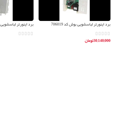
برد اینورتر لباسشویی بوش کد 706019
برد اینورتر لباسشویی
00679421
30,140,000
تومان
اطلاعات بیشتر
افزودن به سبد خرید