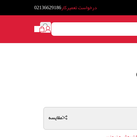
درخواست تعمیرکار
02136629186
مقايسه
ات بوش و زیمنس