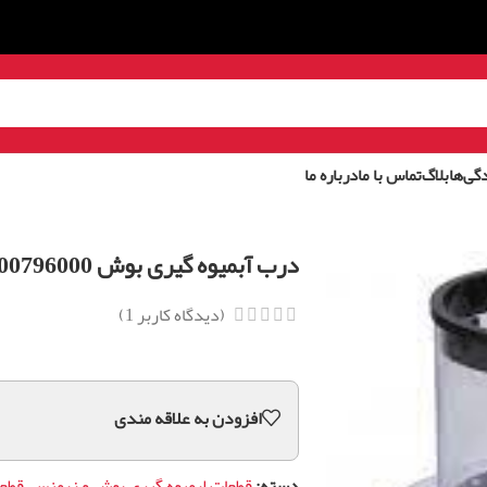
گی‌ها
بلاگ
تماس با ما
درباره ما
درب آبمیوه گیری بوش 00796000
(دیدگاه کاربر
1
)
افزودن به علاقه مندی
دسته:
قطعات ابمیوه گیری بوش و زیمنس
,
قطع