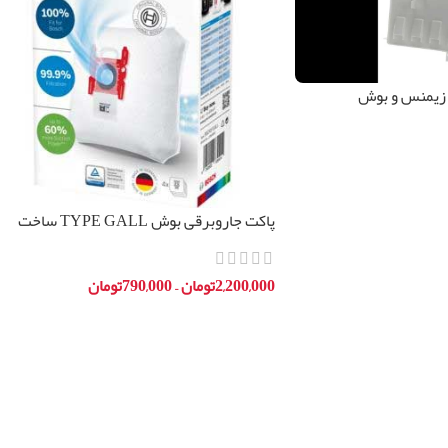
 زیمنس و بوش
پاکت جاروبرقی بوش TYPE GALL ساخت
آلمان
2,200,000
تومان
–
790,000
تومان
انتخاب گزینه ها