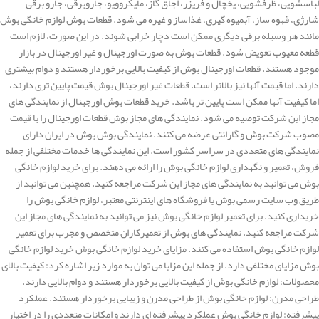
لباسشویی، ظرفشویی، یخچال و فریزر، اجاق گاز، مایکروویو، جاروبرقی، جارو برقی
شارژی، قهوه ساز، آبمیوه گیری، غذاساز و غیره می شود. قطعات بوش لوازم خانگی بوش
مانند هر وسیله برقی دیگری ممکن است دچار خرابی شوند. در این صورت، لازم است
قطعه معیوب تعویض شود. قطعات بوش به صورت اورجینال و غیر اورجینال در بازار
موجود هستند. قطعات اورجینال بوش از کیفیت بالایی برخوردار هستند و دوام بیشتری
دارند. اما قیمت آنها نیز بالاتر است. قطعات غیر اورجینال بوش قیمت پایین تری دارند،
اما کیفیت آنها ممکن است پایین تر باشد. خرید قطعات بوش اورجینال از نمایندگی های
مجاز این شرکت توصیه می شود. نمایندگی های مجاز بوش قطعات اورجینال را با قیمت
مصوب شرکت بوش و گارانتی عرضه می کنند. نمایندگی بوش بوش در ایران دارای
نمایندگی های متعددی در سراسر کشور است. این نمایندگی ها خدمات مختلفی از جمله
فروش، تعمیر و نگهداری لوازم خانگی بوش را ارائه می دهند. برای خرید لوازم خانگی
بوش می توانید به نمایندگی های مجاز این شرکت مراجعه کنید. همچنین می توانید از
طریق وب سایت رسمی بوش یا فروشگاه های اینترنتی معتبر، لوازم خانگی بوش را
خریداری کنید. برای تعمیر لوازم خانگی بوش نیز می توانید به نمایندگی های مجاز این
شرکت مراجعه کنید. نمایندگی های بوش از تعمیرکاران متخصص و مجرب برای تعمیر
لوازم خانگی بوش استفاده می کنند. مزایای خرید لوازم خانگی بوش خرید لوازم خانگی
بوش مزایای مختلفی دارد. از جمله این مزایا می توان به موارد زیر اشاره کرد: کیفیت بالای
محصولات: لوازم خانگی بوش از کیفیت بالایی برخوردار هستند و دوام بالایی دارند.
طراحی مدرن: لوازم خانگی بوش از طراحی مدرن و زیبایی برخوردار هستند. عملکرد
پیشرفته: لوازم خانگی بوش عملکرد پیشرفته ای دارند و امکانات متعددی را در اختیار