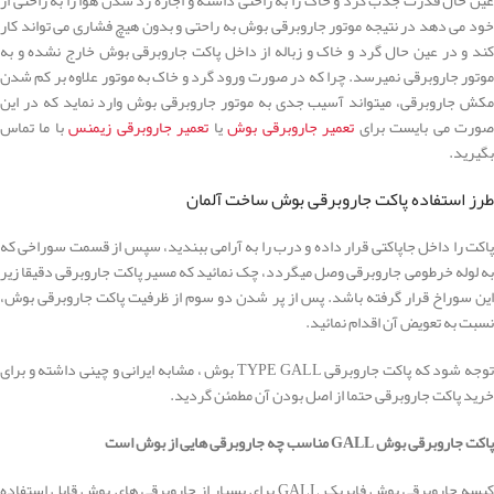
خود می دهد در نتیجه موتور جاروبرقی بوش به راحتی و بدون هیچ فشاری می تواند کار
کند و در عین حال گرد و خاک و زباله از داخل پاکت جاروبرقی بوش خارج نشده و به
موتور جاروبرقی نمیرسد. چرا که در صورت ورود گرد و خاک به موتور علاوه بر کم شدن
مکش جاروبرقی، میتواند آسیب جدی به موتور جاروبرقی بوش وارد نماید که در این
ورت می بایست برای
تعمیر جاروبرقی بوش
یا
تعمیر جاروبرقی زیمنس
با ما تماس
بگیرید.
طرز استفاده پاکت جاروبرقی بوش ساخت آلمان
پاکت را داخل جاپاکتی قرار داده و درب را به آرامی ببندید، سپس از قسمت سوراخی که
به لوله خرطومی جاروبرقی وصل میگردد، چک نمائید که مسیر پاکت جاروبرقی دقیقا زیر
این سوراخ قرار گرفته باشد. پس از پر شدن دو سوم از ظرفیت پاکت جاروبرقی بوش،
نسبت به تعویض آن اقدام نمائید.
توجه شود که پاکت جاروبرقی TYPE GALL بوش ، مشابه ایرانی و چینی داشته و برای
خرید پاکت جاروبرقی حتما از اصل بودن آن مطمئن گردید.
پاکت جاروبرقی بوش GALL مناسب چه جاروبرقی هایی از بوش است
کیسه جاروبرقی بوش فابریک GALL برای بسیار از جاروبرقی های بوش قابل استفاده