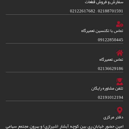
سفارش و فروش قطعات
02188701591 – 02122617682
تماس با تکنسین تعمیرگاه
09122850445
تماس تعمیرگاه
02136629186
تلفن مشاوره رایگان
02191012194
دفتر مرکزی
امین حضور خیابان ری بین کوچه آبشار (شیرازی) و بهرون مجتمع سهامی