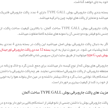
خود به جای خواهد گذاشت.
بسته بندی پاکت جاروبرقی بوش TYPE GALL دارای 4 عدد پاکت جاروبرقی فابریک
میباشد و متمایز از پاکت های تولید چین یا ترکیه میباشد.
پاکت جاروبرقی بوش TYPE GALL ساخت آلمان، با بالاترین کیفیت ساخت پاکت، از
جنس نانو فیلتر بوده و جنس آن با نمونه های مشابه کاملا متفاوت میباشد.
اگر به دنبال پاکت جاروبرقی بوش اصل میباشید این پاکت در بسته بندی 4 عددی به
ما پیشنهاد می شود. در صورت نیاز به خرید
بسته 12 عددی پاکت جاروبرقی اورجینال
بوش تیپ type G
میتوانید از طریق سایت ایران سرویس شاپ اقدام کنید.
جاروبرقی های بوش که از نوع کیسه دار میباشند برای جمع شدن گرد و خاک و زباله در
مجفظه جاروبرقی، از پاکت جاروبرقی استفاده می نمایند. هر چه پاکت جاروبرقی با داشتن
استحکام بالا، توانایی جذب گرد و خاک بیشتر داشته و در عین حال بتواند هوا را به خوبی
از خود رد کند از کیفیت بهتری برخوردار است.
مزیت های پاکت جاروبرقی بوش TYPE GALL ساخت آلمان
پاکت جاروبرقی بوش با داشتن جنسی از نانو فیلتر از استحکام بالایی برخوردار بوده و در
عین حال قدرت جذب گرد و خاک را به راحتی داشته و اجازه رد شدن هوا را به راحتی از