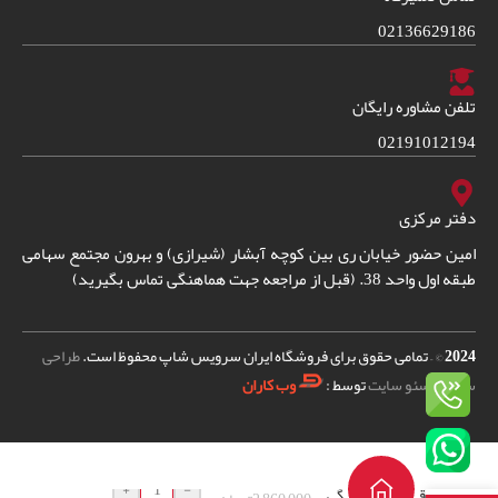
02136629186
تلفن مشاوره رایگان
02191012194
دفتر مرکزی
امین حضور خیابان ری بین کوچه آبشار (شیرازی) و بهرون مجتمع سهامی
طبقه اول واحد 38. (قبل از مراجعه جهت هماهنگی تماس بگیرید)
2024
© – تمامی حقوق برای فروشگاه ایران سرویس شاپ محفوظ است.
طراحی
سایت
و
سئو سایت
توسط :
وب کاران
بسکت تک کاپ
+
-
قهوه ساز دلونگی