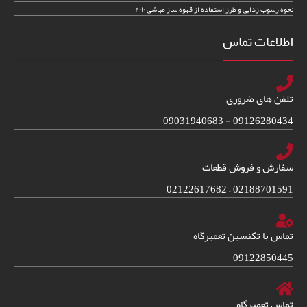
نحوه رسوب زدایی و طرز استفاده از قهوه ساز مباشی ۲۰۱۰
اطلاعات تماس
تلفن های ضروری
09126280434 - 09031940683
سفارش و فروش قطعات
02188701591 – 02122617682
تماس با تکنسین تعمیرگاه
09122850445
تماس تعمیرگاه