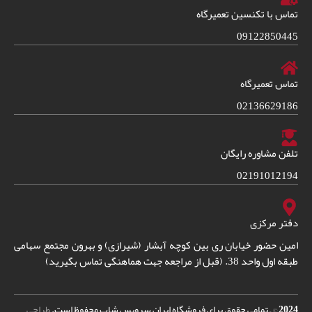
تماس با تکنسین تعمیرگاه
09122850445
تماس تعمیرگاه
02136629186
تلفن مشاوره رایگان
02191012194
دفتر مرکزی
امین حضور خیابان ری بین کوچه آبشار (شیرازی) و بهرون مجتمع سهامی
طبقه اول واحد 38. (قبل از مراجعه جهت هماهنگی تماس بگیرید)
2024
© – تمامی حقوق برای فروشگاه ایران سرویس شاپ محفوظ است.
طراحی