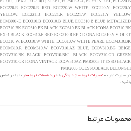
EC710(T) EX-C, EC710(T) STEEL, EC750 EX-C, EC750 STEEL, ECC220.B,
ECC220.R, ECC220.R RED, ECC220.W WHITE, ECC220.Y, ECC220.Y
YELLOW, ECC221.B, ECC221.R, ECC221.W, ECC221.Y YELLOW,
ECM300J-E, ECO310.B, ECO310.B BLUE, ECO310.B BLUE METALIZED,
ECO310.BK, ECO310.BK BLACK, ECO310.BK BLACK ICONA, ECO310.BK
EX-1 BLACK, ECO310.R RED, ECO310.R RED ICONA, ECO310.V VIOLET,
ECO310.W, ECO310.W WHITE, ECO310.W WHITE PEARL, ECOM310.BK,
ECOM310.R, ECOM310.W, ECOV310.AZ BLUE, ECOV310.BG BEIGE,
ECOV310.BK BLACK, ECOV310.BK1 BLACK, ECOV310.GR GREEN,
ECOV310.GR ICONA VINTAGE, ECOV310AZ, PMR2005 IT ESSO BLACK,
PMR2005.CC ESSO BLACK DELONGHI
در صورت نیاز به
تعمیرات قهوه ساز دلونگی
یا
خرید قطعات قهوه ساز
با ما در تماس
باشید.
محصولات مرتبط