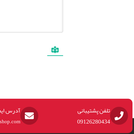
تلفن پشتیبانی
آدرس ایم
09126280434
eshop.com