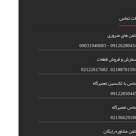
ات تماس
لفن های ضروری
09126280434 - 090319406
فارش و فروش قطعات
02188701591 – 021226176
ماس با تکنسین تعمیرگاه
0912285044
ماس تعمیرگاه
0213662918
لفن مشاوره رایگان