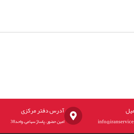
یل
آدرس دفتر مرکزی
info@iranservic
امین حضور، پاساژ سهامی، واحد38