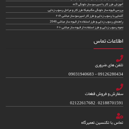
آموزش طرز کار با اسپرسو ساز دلونگی ec9
بررسی قهوه ساز دلونگی مگنیفیکا طرز کار و مراحل رسوب زدایی
آشنایی با رسوب زدایی و طرز کار اسپرسو ساز مباشی ۲۰۱۶
راهنمای رسوب زدایی و طرز استفاده از قهوه ساز مباشی 2046
نحوه رسوب زدایی و طرز استفاده از قهوه ساز مباشی ۲۰۱۰
اطلاعات تماس
تلفن های ضروری
09126280434 - 09031940683
سفارش و فروش قطعات
02188701591 – 02122617682
تماس با تکنسین تعمیرگاه