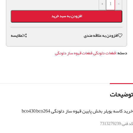
+
-
افزودن به سبد خرید
افزودن به علاقه مندی
مقايسه
دسته:
قطعات دلونگی
,
قطعات قهوه ساز دلونگی
توضیحات
خرید کاسه بویلر بخش پایین قهوه ساز دلونگی bco430,bco264
کد قنی:7313279239