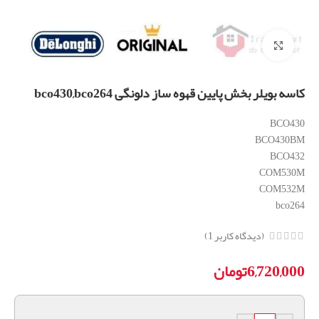
برای بزرگنمایی کلیک کنید
کاسه بویلر بخش پایین قهوه ساز دلونگی bco430,bco264
BCO430
BCO430BM
BCO432
COM530M
COM532M
bco264
(دیدگاه کاربر
1
)
6,720,000
تومان