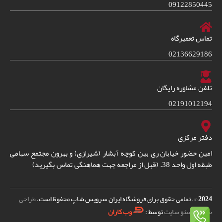
09122850445
تماس تعمیرگاه
02136629186
تلفن مشاوره رایگان
02191012194
دفتر مرکزی
امین حضور خیابان ری بین کوچه آبشار (شیرازی) و بهرون مجتمع سهامی
طبقه اول واحد 38. (قبل از مراجعه جهت هماهنگی تماس بگیرید)
2024
© – تمامی حقوق برای فروشگاه ایران سرویس شاپ محفوظ است.
طراحی
سایت
و
سئو سایت
توسط :
وب کاران