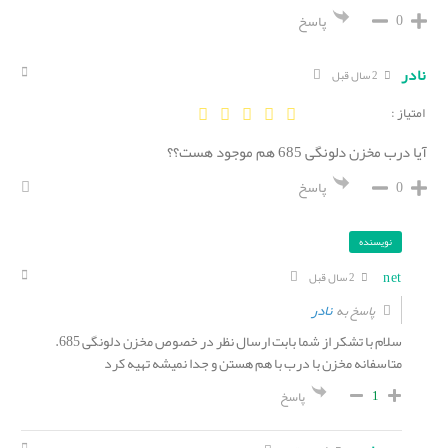
0
پاسخ
نادر
2 سال قبل
امتیاز :
آیا درب مخزن دلونگی 685 هم موجود هست؟؟
0
پاسخ
نویسنده
net
2 سال قبل
نادر
پاسخ به
سلام با تشکر از شما بابت ارسال نظر در خصوص مخزن دلونگی 685.
متاسفانه مخزن با درب با هم هستن و جدا نمیشه تهیه کرد
1
پاسخ