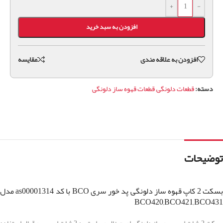
+
-
افزودن به سبد خرید
افزودن به علاقه مندی
مقايسه
دسته:
قطعات دلونگی
,
قطعات قهوه ساز دلونگی
توضیحات
بسکت 2 کاپ قهوه ساز دلونگی پد خور سری BCO با کد as00001314 مدل
BCO420,BCO421,BCO431
بسکت 2 شات اسپرسوساز دلونگی اورجینال و برای تهیه 2 شات اسپرسو قبال استفاده