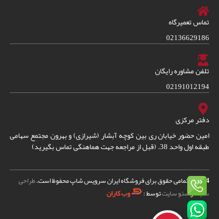
تماس تعمیرگاه
02136629186
تلفن مشاوره رایگان
02191012194
دفتر مرکزی
امین حضور خیابان ری بین کوچه آبشار (شیرازی) و بهرون مجتمع سهامی
طبقه اول واحد 38. (قبل از مراجعه جهت هماهنگی تماس بگیرید)
2024
© – تمامی حقوق برای فروشگاه ایران سرویس شاپ محفوظ است.
طراحی
سایت
و
سئو سایت
توسط :
وب کاران
بسکت 2 کاپ