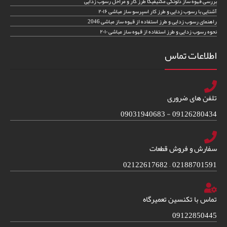
بررسی قهوه ساز دلونگی مگنیفیکا طرز کار و مراحل رسوب زدایی
آشنایی با رسوب زدایی و طرز کار اسپرسو ساز مباشی ۲۰۱۶
راهنمای رسوب زدایی و طرز استفاده از قهوه ساز مباشی 2046
نحوه رسوب زدایی و طرز استفاده از قهوه ساز مباشی ۲۰۱۰
اطلاعات تماس
تلفن های ضروری
09126280434 - 09031940683
سفارش و فروش قطعات
02188701591 – 02122617682
تماس با تکنسین تعمیرگاه
09122850445