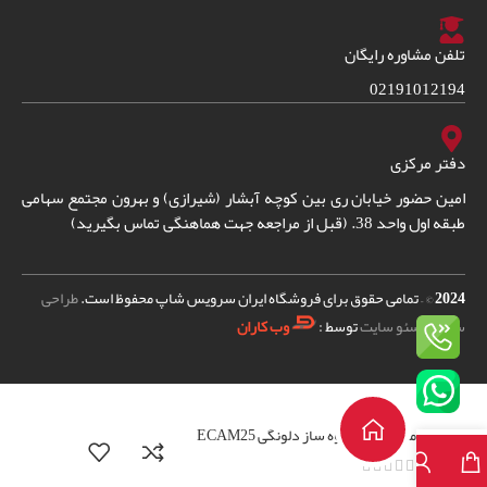
تلفن مشاوره رایگان
02191012194
دفتر مرکزی
امین حضور خیابان ری بین کوچه آبشار (شیرازی) و بهرون مجتمع سهامی
طبقه اول واحد 38. (قبل از مراجعه جهت هماهنگی تماس بگیرید)
2024
© – تمامی حقوق برای فروشگاه ایران سرویس شاپ محفوظ است.
طراحی
سایت
و
سئو سایت
توسط :
وب کاران
مخزن شیر قهوه ساز دلونگی ECAM25