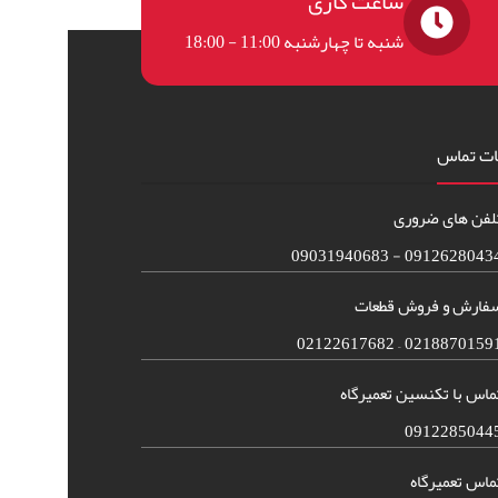
ساعت کاری
شنبه تا چهارشنبه 11:00 - 18:00
ات تماس
لفن های ضروری
09126280434 - 090319406
فارش و فروش قطعات
02188701591 – 021226176
ماس با تکنسین تعمیرگاه
0912285044
ماس تعمیرگاه