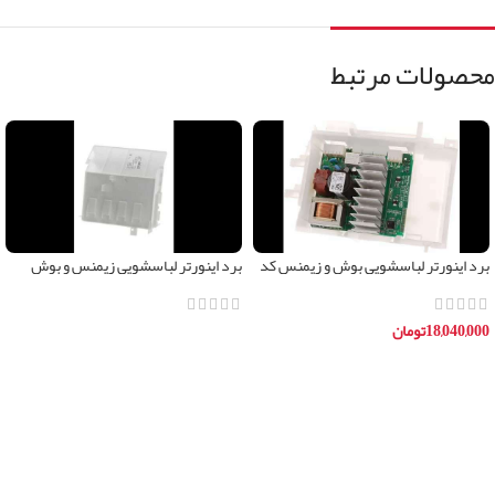
محصولات مرتبط
برد اینورتر لباسشویی بوش و زیمنس کد
برد اینورتر لباسشویی زیمنس و بوش
00679421
11032419
18,040,000
تومان
اطلاعات بیشتر
افزودن به سبد خرید