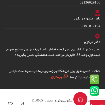
02136629186
تلفن مشاوره رایگان
02191012194
دفتر مرکزی
امین حضور خیابان ری بین کوچه آبشار (شیرازی) و بهرون مجتمع سهامی
طبقه اول واحد 38. (قبل از مراجعه جهت هماهنگی تماس بگیرید)
2024
© – تمامی حقوق برای فروشگاه ایران سرویس شاپ محفوظ است.
طراحی
سایت
و
سئو سایت
توسط :
وب کاران
برد اینورتر لباسشویی بوش و زیمنس 11006054