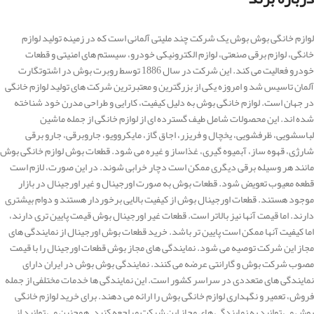
لوازم خانگی بوش بوش یک شرکت چند ملیتی آلمانی است که در زمینه تولید لوازم
خانگی، لوازم برقی صنعتی، لوازم الکترونیکی خودرو، سیستم های امنیتی و قطعات
خودرو فعالیت می کند. این شرکت در سال 1886 توسط روبرت بوش در اشتوتگارت
آلمان تاسیس شد و امروزه یکی از بزرگترین و معتبرترین شرکت های تولید لوازم خانگی
در جهان است. لوازم خانگی بوش به دلیل کیفیت، کارایی و طراحی مدرن خود شناخته
شده اند. این محصولات شامل طیف گسترده ای از لوازم خانگی از جمله ماشین
لباسشویی، ظرفشویی، یخچال و فریزر، اجاق گاز، مایکروویو، جاروبرقی، جارو برقی
شارژی، قهوه ساز، آبمیوه گیری، غذاساز و غیره می شود. قطعات بوش لوازم خانگی بوش
مانند هر وسیله برقی دیگری ممکن است دچار خرابی شوند. در این صورت، لازم است
قطعه معیوب تعویض شود. قطعات بوش به صورت اورجینال و غیر اورجینال در بازار
موجود هستند. قطعات اورجینال بوش از کیفیت بالایی برخوردار هستند و دوام بیشتری
دارند. اما قیمت آنها نیز بالاتر است. قطعات غیر اورجینال بوش قیمت پایین تری دارند،
اما کیفیت آنها ممکن است پایین تر باشد. خرید قطعات بوش اورجینال از نمایندگی های
مجاز این شرکت توصیه می شود. نمایندگی های مجاز بوش قطعات اورجینال را با قیمت
مصوب شرکت بوش و گارانتی عرضه می کنند. نمایندگی بوش بوش در ایران دارای
نمایندگی های متعددی در سراسر کشور است. این نمایندگی ها خدمات مختلفی از جمله
فروش، تعمیر و نگهداری لوازم خانگی بوش را ارائه می دهند. برای خرید لوازم خانگی
بوش می توانید به نمایندگی های مجاز این شرکت مراجعه کنید. همچنین می توانید از