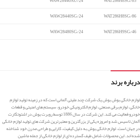
WAW28440AU/24
WAT286H8SG/85
WAW28440SG/24
WAT286H8SG/86
WAW28480SG/24
WAT286H9SG/46
درباره برند
لوازم خانگی بوش بوش یک شرکت چند ملیتی آلمانی است که در زمینه تولید لوازم
خانگی، لوازم برقی صنعتی، لوازم الکترونیکی خودرو، سیستم های امنیتی و قطعات
خودرو فعالیت می کند. این شرکت در سال 1886 توسط روبرت بوش در اشتوتگارت
آلمان تاسیس شد و امروزه یکی از بزرگترین و معتبرترین شرکت های تولید لوازم خانگی
در جهان است. لوازم خانگی بوش به دلیل کیفیت، کارایی و طراحی مدرن خود شناخته
شده اند. این محصولات شامل طیف گسترده ای از لوازم خانگی از جمله ماشین