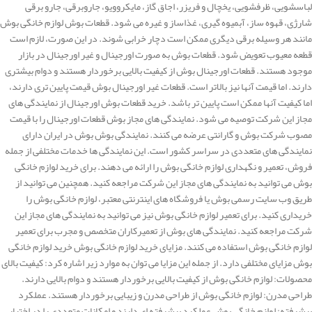
لباسشویی، ظرفشویی، یخچال و فریزر، اجاق گاز، مایکروویو، جاروبرقی، جارو برقی
شارژی، قهوه ساز، آبمیوه گیری، غذاساز و غیره می شود. قطعات بوش لوازم خانگی بوش
مانند هر وسیله برقی دیگری ممکن است دچار خرابی شوند. در این صورت، لازم است
قطعه معیوب تعویض شود. قطعات بوش به صورت اورجینال و غیر اورجینال در بازار
موجود هستند. قطعات اورجینال بوش از کیفیت بالایی برخوردار هستند و دوام بیشتری
دارند. اما قیمت آنها نیز بالاتر است. قطعات غیر اورجینال بوش قیمت پایین تری دارند،
اما کیفیت آنها ممکن است پایین تر باشد. خرید قطعات بوش اورجینال از نمایندگی های
مجاز این شرکت توصیه می شود. نمایندگی های مجاز بوش قطعات اورجینال را با قیمت
مصوب شرکت بوش و گارانتی عرضه می کنند. نمایندگی بوش بوش در ایران دارای
نمایندگی های متعددی در سراسر کشور است. این نمایندگی ها خدمات مختلفی از جمله
فروش، تعمیر و نگهداری لوازم خانگی بوش را ارائه می دهند. برای خرید لوازم خانگی
بوش می توانید به نمایندگی های مجاز این شرکت مراجعه کنید. همچنین می توانید از
طریق وب سایت رسمی بوش یا فروشگاه های اینترنتی معتبر، لوازم خانگی بوش را
خریداری کنید. برای تعمیر لوازم خانگی بوش نیز می توانید به نمایندگی های مجاز این
شرکت مراجعه کنید. نمایندگی های بوش از تعمیرکاران متخصص و مجرب برای تعمیر
لوازم خانگی بوش استفاده می کنند. مزایای خرید لوازم خانگی بوش خرید لوازم خانگی
بوش مزایای مختلفی دارد. از جمله این مزایا می توان به موارد زیر اشاره کرد: کیفیت بالای
محصولات: لوازم خانگی بوش از کیفیت بالایی برخوردار هستند و دوام بالایی دارند.
طراحی مدرن: لوازم خانگی بوش از طراحی مدرن و زیبایی برخوردار هستند. عملکرد
پیشرفته: لوازم خانگی بوش عملکرد پیشرفته ای دارند و امکانات متعددی را در اختیار