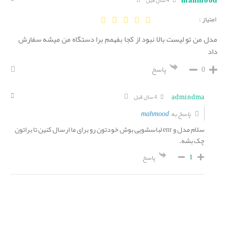
mahmood
4 سال قبل
امتیاز :
مدل من تو لیست بالا نبود از کجا بفهمم برا دستگاه من میشه سفارش
داد
0
پاسخ
admindma
4 سال قبل
mahmood
پاسخ به
سلام مدل و enr لباسشویی بوش خودتون رو برای ما ارسال کنین تا براتون
چک بشه.
1
پاسخ