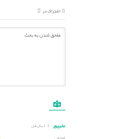
اشتراک در
علیپور
1 سال قبل
امتیاز :