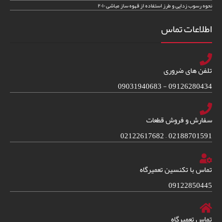
نحوه رسوب زدایی و طرز استفاده از قهوه ساز مباشی ۲۰۱۰
اطلاعات تماس
تلفن های ضروری
09126280434 - 09031940683
سفارش و فروش قطعات
02188701591 – 02122617682
تماس با تکنسین تعمیرگاه
09122850445
تماس تعمیرگاه