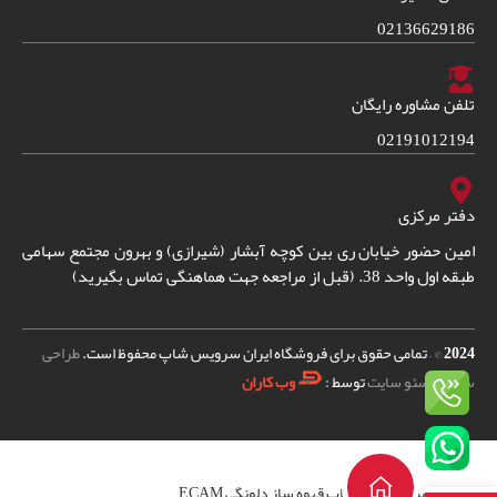
02136629186
تلفن مشاوره رایگان
02191012194
دفتر مرکزی
امین حضور خیابان ری بین کوچه آبشار (شیرازی) و بهرون مجتمع سهامی
طبقه اول واحد 38. (قبل از مراجعه جهت هماهنگی تماس بگیرید)
2024
© – تمامی حقوق برای فروشگاه ایران سرویس شاپ محفوظ است.
طراحی
سایت
و
سئو سایت
توسط :
وب کاران
پیچ تنظیم آسیاب قهوه ساز دلونگی ECAM