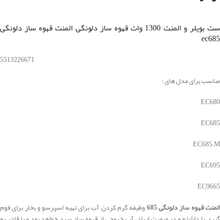
ست بویلر و المنت 1300 وات قهوه ساز دلونگی المنت قهوه ساز دلونگی
ec685
5513226671
مناسب برای مدل های :
EC680
EC685
EC685.M
EC695
EC9665
لمنت قهوه ساز دلونگی 685
وظیفه گرم کردن آب برای تهیه اسپرسو و بخار برای فوم
گیری را داشته و در صورت ایراد، آب خروجی از قهوه ساز سرد خواهد بود و یا قادر به