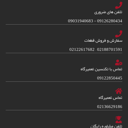
تلفن های ضروری
09126280434 - 09031940683
سفارش و فروش قطعات
02188701591 – 02122617682
تماس با تکنسین تعمیرگاه
09122850445
تماس تعمیرگاه
02136629186
تلفن مشاوره رایگان