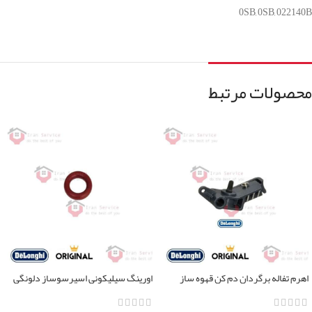
0SB, 0SB, 022140B
محصولات مرتبط
اهرم تفاله برگردان دم کن قهوه ساز
اورینگ سیلیکونی اسپرسوساز دلونگی
دلونگی
تمامی مدل ها