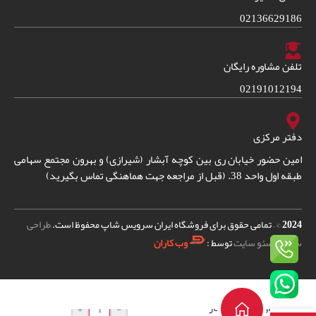
02136629186
تلفن مشاوره رایگان
02191012194
دفتر مرکزی
امین حضور خیابان ری بین کوچه آبشار (شیرازی) و بهرون مجتمع سهامی
طبقه اول واحد 38. (قبل از مراجعه جهت هماهنگی تماس بگیرید)
2024
© – تمامی حقوق برای فروشگاه ایران سرویس شاپ محفوظ است.
طراحی
سایت
و
سئو سایت
توسط :
وب کاران
اورینگ نازل بخار
+
-