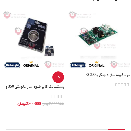
برد قهوه ساز دلونگی EC685
-2%
بسکت تک کاپ قهوه ساز دلونگی 850 و
685
اطلاعات بیشتر
2,800,000
تومان
2,860,000
تومان
افزودن به سبد خرید