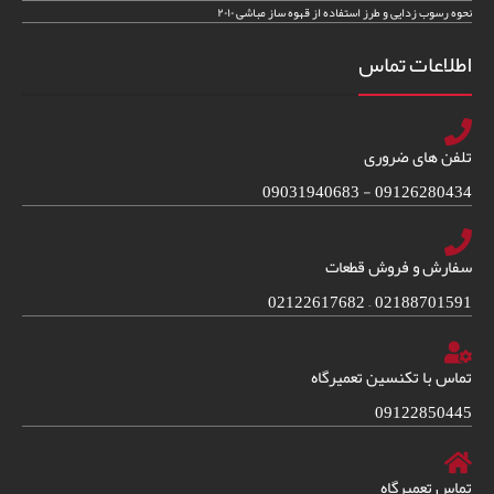
نحوه رسوب زدایی و طرز استفاده از قهوه ساز مباشی ۲۰۱۰
اطلاعات تماس
تلفن های ضروری
09126280434 - 09031940683
سفارش و فروش قطعات
02188701591 – 02122617682
تماس با تکنسین تعمیرگاه
09122850445
تماس تعمیرگاه