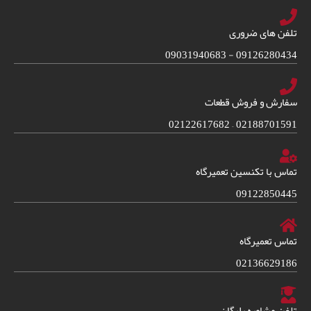
تلفن های ضروری
09126280434 - 09031940683
سفارش و فروش قطعات
02188701591 – 02122617682
تماس با تکنسین تعمیرگاه
09122850445
تماس تعمیرگاه
02136629186
تلفن مشاوره رایگان