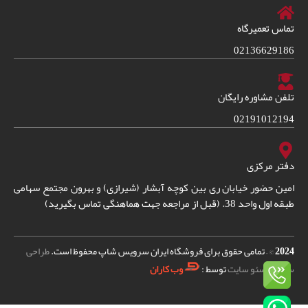
تماس تعمیرگاه
02136629186
تلفن مشاوره رایگان
02191012194
دفتر مرکزی
امین حضور خیابان ری بین کوچه آبشار (شیرازی) و بهرون مجتمع سهامی
طبقه اول واحد 38. (قبل از مراجعه جهت هماهنگی تماس بگیرید)
2024
© – تمامی حقوق برای فروشگاه ایران سرویس شاپ محفوظ است.
طراحی
سایت
و
سئو سایت
توسط :
وب کاران