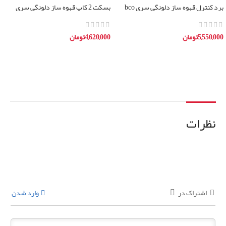
برد کنترل قهوه ساز دلونگی سری bco
بسکت 2 کاپ قهوه ساز دلونگی سری
BCO
5,550,000
تومان
4,620,000
تومان
افزودن به سبد خرید
افزودن به سبد خرید
نظرات
اشتراک در
وارد شدن