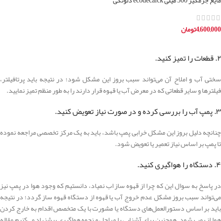
مایع جرمگیر 500 میلی ecodecalck دلونگی
4,600,000
تومان
افزودن به سبد خرید
۲. قطعات را تمیز کنید.
سختی آب و املاح آن می‌تواند سبب بروز این مشکل شود؛ در نتیجه باید پرتافیلتر،
فیلترها و سایر قطعاتی که در معرض آب یا قهوه قرار دارند را به طور منظم تمیز نمایید.
۳. پمپ آب را بررسی کرده و در صورت نیاز تعویض کنید.
چنانچه دلیل بروز این مشکل خرابی پمپ باشد، باید به یک مرکز تخصصی مراجعه نموده
تا پمپ بر اساس نیاز تعمیر یا تعویض شود.
۴. دستگاه را هواگیری کنید.
در پاسخ به سوال این که چرا از قهوه ساز اب نمیاد، دانستیم که وجود هوا در پمپ نیز
می‌تواند سبب بروز مشکل عدم خروج آب یا قهوه از دستگاه قهوه ساز گردد؛ در نتیجه
باید بر اساس دستورالعمل‌های دستگاه یا مشورت با یک متخصص اقدام به خارج کردن
هوا از پمپ شود. همچنین برای آشنایی با مراحل و نحوه‌ هواگیری پیشنهاد می‌کنیم مقاله