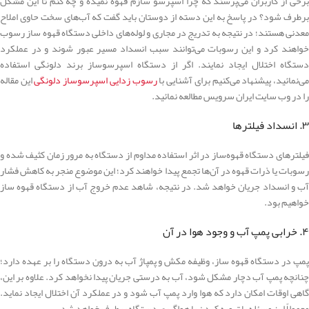
برخی از کاربران می‌پرسند که چرا اسپرسو سازم قهوه نمیده و چه کنم تا این مشکل
برطرف شود؟ در پاسخ به این دسته از دوستان باید گفت که آب‌های سخت حاوی املاح
معدنی هستند؛ در نتیجه به تدریج در مجاری و لوله‌های داخلی دستگاه قهوه ساز رسوب
خواهند کرد و این رسوبات می‌توانند سبب انسداد مسیر عبور شوند و در عملکرد
دستگاه اختلال ایجاد نمایند. اگر از دستگاه اسپرسوساز برند دلونگی استفاده
ی‌نمائید، پیشنهاد می‌کنیم برای آشنایی با
رسوب زدایی اسپرسوساز دلونگی
این مقاله
را در وب سایت ایران سرویس مطالعه نمائید.
۳. انسداد فیلترها
فیلترهای دستگاه قهوه‌ساز در اثر استفاده مداوم از دستگاه به مرور زمان کثیف شده و
رسوبات یا ذرات قهوه در آن‌ها تجمع پیدا خواهند کرد؛ این موضوع منجر به کاهش فشار
آب و انسداد جریان خواهد شد. در نتیجه، شاهد عدم خروج آب از دستگاه قهوه ساز
خواهیم بود.
۴. خرابی پمپ آب و وجود هوا در آن
پمپ در دستگاه قهوه ساز، وظیفه مکش و پمپاژ آب به درون دستگاه را بر عهده دارد؛
چنانچه پمپ آب دچار مشکل شود، آب به درستی جریان پیدا نخواهد کرد. علاوه بر این،
گاهی اوقات امکان دارد که هوا وارد پمپ آب شود و در عملکرد آن اختلال ایجاد نماید.
معمولاً این مسئله با تهویه کردن یا هواگیری دستگاه برطرف خواهد شد.