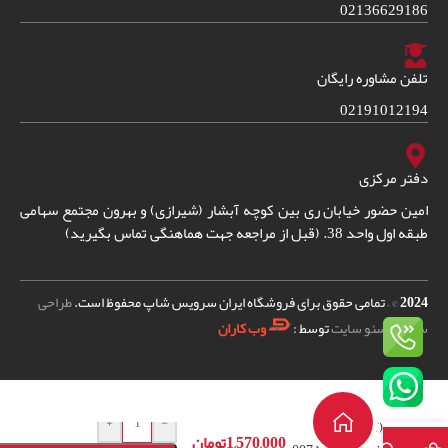
02136629186
تلفن مشاوره رایگان
02191012194
دفتر مرکزی
امین حضور خیابان ری بین کوچه آبشار (شیرازی) و بهرون مجتمع سهامی
طبقه اول واحد 38. (قبل از مراجعه جهت هماهنگی تماس بگیرید)
2024
© – تمامی حقوق برای فروشگاه ایران سرویس شاپ محفوظ است.
طراحی
سایت
و
سئو سایت
توسط :
وب کاران
کمک فنر
لباسشویی بوش
+
-
(آنتی
1,570,000
تومان