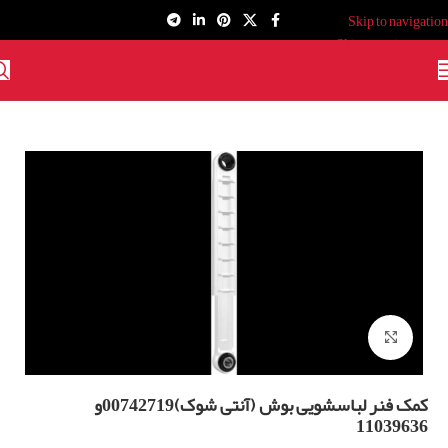
Skip to navigation
Skip to main content
برای بزرگنمایی کلیک کنید
کمک فنر لباسشویی بوش (آنتی شوک)00742719و
11039636