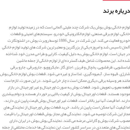
درباره برند
لوازم خانگی بوش بوش یک شرکت چند ملیتی آلمانی است که در زمینه تولید لوازم
خانگی، لوازم برقی صنعتی، لوازم الکترونیکی خودرو، سیستم های امنیتی و قطعات
خودرو فعالیت می کند. این شرکت در سال 1886 توسط روبرت بوش در اشتوتگارت
آلمان تاسیس شد و امروزه یکی از بزرگترین و معتبرترین شرکت های تولید لوازم خانگی
در جهان است. لوازم خانگی بوش به دلیل کیفیت، کارایی و طراحی مدرن خود شناخته
شده اند. این محصولات شامل طیف گسترده ای از لوازم خانگی از جمله ماشین
لباسشویی، ظرفشویی، یخچال و فریزر، اجاق گاز، مایکروویو، جاروبرقی، جارو برقی
شارژی، قهوه ساز، آبمیوه گیری، غذاساز و غیره می شود. قطعات بوش لوازم خانگی بوش
مانند هر وسیله برقی دیگری ممکن است دچار خرابی شوند. در این صورت، لازم است
قطعه معیوب تعویض شود. قطعات بوش به صورت اورجینال و غیر اورجینال در بازار
موجود هستند. قطعات اورجینال بوش از کیفیت بالایی برخوردار هستند و دوام بیشتری
دارند. اما قیمت آنها نیز بالاتر است. قطعات غیر اورجینال بوش قیمت پایین تری دارند،
اما کیفیت آنها ممکن است پایین تر باشد. خرید قطعات بوش اورجینال از نمایندگی های
مجاز این شرکت توصیه می شود. نمایندگی های مجاز بوش قطعات اورجینال را با قیمت
مصوب شرکت بوش و گارانتی عرضه می کنند. نمایندگی بوش بوش در ایران دارای
نمایندگی های متعددی در سراسر کشور است. این نمایندگی ها خدمات مختلفی از جمله