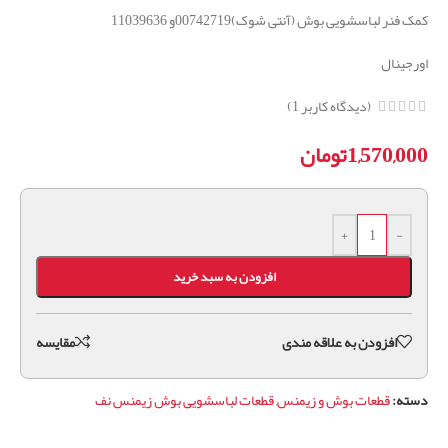
کمک فنر لباسشویی بوش (آنتی شوک)00742719و 11039636
اورجینال
(دیدگاه کاربر
1
)
1,570,000
تومان
+
-
افزودن به سبد خرید
افزودن به علاقه مندی
مقايسه
دسته:
قطعات بوش و زیمنس
,
قطعات لباسشویی بوش زیمنس نف