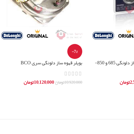
-7%
بسکت دو کاپ قهوه ساز دلونگی 685 و 850-
بویلر قهوه ساز دلونگی سری BCO
لونگی
2,
تومان
10,120,000
تومان
10,920,000
تومان
افزودن به سبد خرید