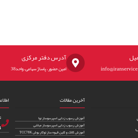
یل
آدرس دفتر مرکزی
info@iranservic
امین حضور، پاساژ سهامی، واحد38
آخرین مقالات
اطلاع
ت
آموزش رسوب زدایی اسپرسوساز نوا
آموزش رسوب زدایی اسپرسوساز مباشی
83
س
آموزش کالک و کلین قهوه ساز توکار بوش TCC78K