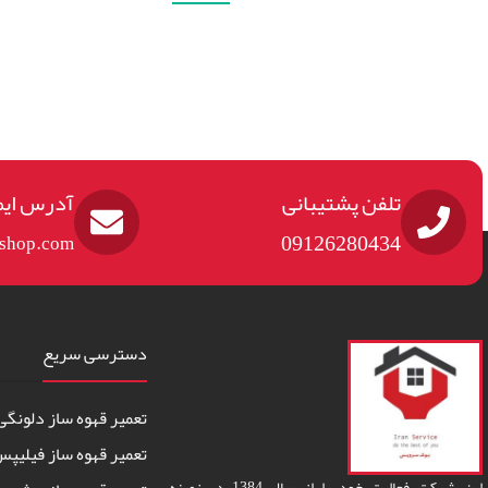
تلفن پشتیبانی
آدرس ایم
09126280434
eshop.com
دسترسی سریع
تعمیر قهوه ساز دلونگی
تعمیر قهوه ساز فیلیپ
این شرکت فعالیت خود را از سال 1384 در زمینه