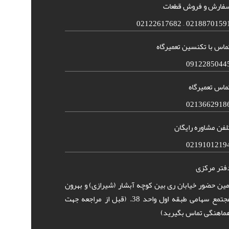
فارش و فروش قطعات
02188701591 – 021226176
ماس با تکنسین تعمیرگاه
0912285044
ماس تعمیرگاه
0213662918
لفن مشاوره رایگان
0219101219
فتر مرکزی
مین حضور خیابان ری بین کوچه آبشار (شیرازی) و بهرون
مجتمع سهامی طبقه اول واحد 38. (قبل از مراجعه جهت
ماهنگی تماس بگیرید)