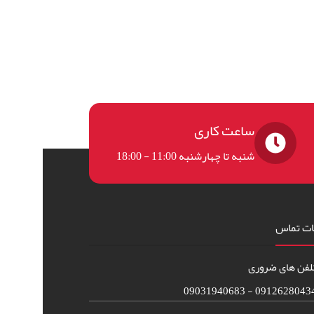
ساعت کاری
شنبه تا چهارشنبه 11:00 - 18:00
ات تماس
لفن های ضروری
09126280434 - 090319406