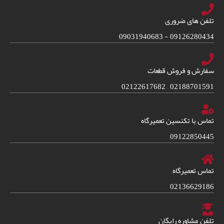
تلفن های ضروری
09126280434 - 09031940683
سفارش و فروش قطعات
02188701591 – 02122617682
تماس با تکنسین تعمیرگاه
09122850445
تماس تعمیرگاه
02136629186
تلفن مشاوره رایگان