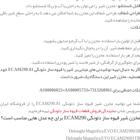
قابل شستشو :
محزن شیر را می توان به راحتی یا آب و ریکا شستشو داد.
طراحی شفاف:
طراحی شفاف این مخزن به شما امکان می دهد تا به راحتی سطح شیر باقی
مانده را مشاهده کنید.
نکات:
قبل از اولین بار استفاده، مخزن را با آب گرم و صابون بشویید.
برای حفظ طعم شیر، آن را در یخچال نگهداری کنید.
بعد از هر بار استفاده، مخزن را تمیز کنید.
برای جلوگیری از گرفتگی، از شیر فاسد یا شیر پودری استفاده نکنید.
اگر به دنبال تهیه نوشیدنی های مبتنی بر شیر با قهوه ساز دلونگی ECAM290.81 خود
هستید، مخزن شیر این دستگاه یک ضرورت است.
نکات اضافی برای AS00006022=AS00005733=7313268961
شما می توانید مخزن شیر قهوه ساز دلونگی ECAM290.81 را از فروشگاه ایران
سرویس شاپ
نمایندگی فروش قطعات قهوه ساز دلونگی
تهیه فرمایید.
مخزن شیر قهوه ساز دلونگی ECAM290 برای چه مدل هایی مناسب است؟
Delonghi Magnifica EVO ECAM29061B
Delonghi Magnifica EVO ECAM29081TB