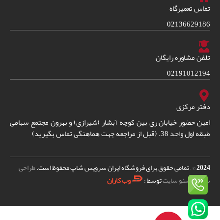
تماس تعمیرگاه
02136629186
تلفن مشاوره رایگان
02191012194
دفتر مرکزی
امین حضور خیابان ری بین کوچه آبشار (شیرازی) و بهرون مجتمع سهامی
طبقه اول واحد 38. (قبل از مراجعه جهت هماهنگی تماس بگیرید)
2024
© – تمامی حقوق برای فروشگاه ایران سرویس شاپ محفوظ است.
طراحی
سایت
و
سئو سایت
توسط :
وب کاران
نازل بخار قهوه