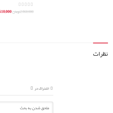
بسکت دبل قهوه ساز د
510,000
2,860,000
تومان
افزودن به سبد خرید
نظرات
اشتراک در