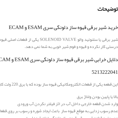
توضیحات
خرید شیر برقی قهوه ساز دلونگی سری ESAM و ECAM
شیر برقی یا سلنوئید والو ALVE
درستی کار نکرده و قهوه و فوم شیر خوبی به شما نمی دهد.
دلایل خرابی شیر برقی قهوه ساز دلونگی سری ESAM و ECAM
5213222041
این قطعه یکی از قطعات الکترومکانیکی قهوه ساز بوده که با برق 220 ولت کار میکند و به دلایل زیر میتواند ایراد پیدا کند.
بالا یا پایین بودن ولتاژ برق
وارد شدن قطعه خارجی داخل آب در اثز فیلتر نکردن آب ورودی
عدم رسوب زدایی به موقع قهوه ساز باعث ایجاد شوره و رسوب بر روی قطعات