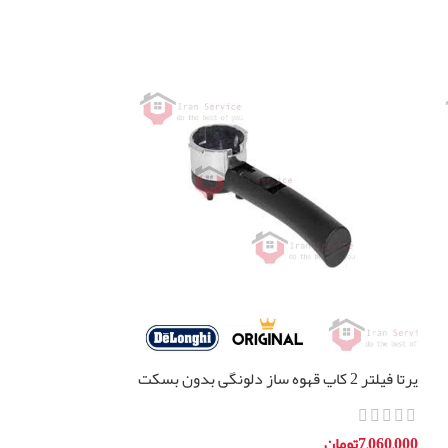
پرتا فیلتر 2 کاپ قهوه ساز دلونگی بدون بسکت
BCO264
اورجینال
7,060,000
تومان