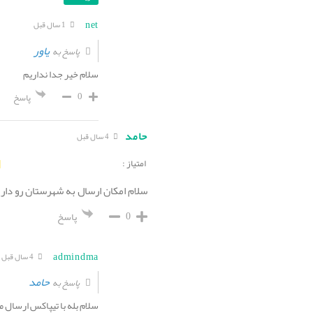
net
1 سال قبل
یاور
پاسخ به
سلام خیر جدا نداریم
0
پاسخ
حامد
4 سال قبل
امتیاز :
سلام امکان ارسال به شهرستان رو دار
0
پاسخ
admindma
4 سال قبل
حامد
پاسخ به
سلام بله با تیپاکس ارسال 