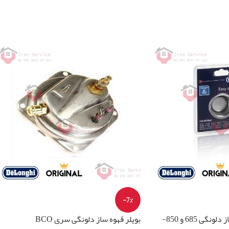
-7%
بسکت دو کاپ قهوه ساز دلونگی 685 و 850-
بویلر قهوه ساز دلونگی سری BCO