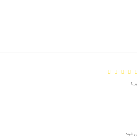
ین؟
می شود