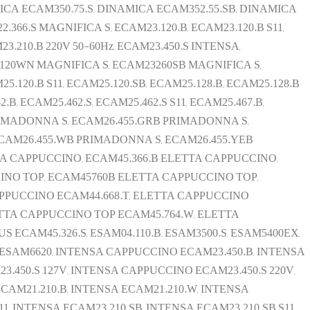
ICA ECAM350.75.S, DINAMICA ECAM352.55.SB, DINAMICA
.366.S MAGNIFICA S, ECAM23.120.B, ECAM23.120.B S11,
M23.210.B 220V 50-60Hz, ECAM23.450.S INTENSA,
3120WN MAGNIFICA S, ECAM23260SB MAGNIFICA S,
.120.B S11, ECAM25.120.SB, ECAM25.128.B, ECAM25.128.B
.B, ECAM25.462.S, ECAM25.462.S S11, ECAM25.467.B,
PRIMADONNA S, ECAM26.455.GRB PRIMADONNA S,
CAM26.455.WB PRIMADONNA S, ECAM26.455.YEB
TTA CAPPUCCINO, ECAM45.366.B ELETTA CAPPUCCINO,
CINO TOP, ECAM45760B ELETTA CAPPUCCINO TOP,
APPUCCINO ECAM44.668.T, ELETTA CAPPUCCINO
TTA CAPPUCCINO TOP ECAM45.764.W, ELETTA
 ECAM45.326.S, ESAM04.110.B, ESAM3500.S, ESAM5400EX,
SAM6620, INTENSA CAPPUCCINO ECAM23.450.B, INTENSA
.450.S 127V, INTENSA CAPPUCCINO ECAM23.450.S 220V,
CAM21.210.B, INTENSA ECAM21.210.W, INTENSA
1, INTENSA ECAM23.210.SB, INTENSA ECAM23.210.SB S11,