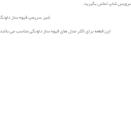
 سرویس شاپ تماس بگیرید.
شیر سرپمپ قهوه ساز دلونگی با کد 5513230831 برای چه مدل ه
این قطعه برای اکثر مدل های قهوه ساز دلونگی مناسب می باش