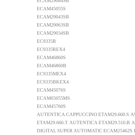
ECAM29084SB
ECAM45055S
ECAM29043SB
ECAM29063SB
ECAM29034SB
EC9335R
EC9335REX4
ECAM46860S
ECAM46860B
EC9335MEX4
EC9335BKEX4
ECAM45076S
ECAM65055MS
ECAM45760S
AUTENTICA CAPPUCCINO ETAM29.660.S, 
ETAM29.666.T, AUTENTICA ETAM29.510.B,
DIGITAL SUPER AUTOMATIC ECAM25462S, 