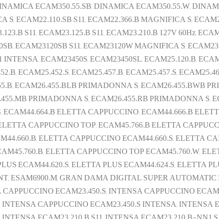
DINAMICA ECAM350.55.SB, DINAMICA ECAM350.55.W, DINAM
 S, ECAM22.110.SB S11, ECAM22.366.B MAGNIFICA S, ECAM22
123.B S11, ECAM23.125.B S11, ECAM23.210.B 127V 60Hz, ECA
0SB, ECAM23120SB S11, ECAM23120W MAGNIFICA S, ECAM2
NTENSA, ECAM23450S, ECAM23450SL, ECAM25.120.B, ECAM25
52.B, ECAM25.452.S, ECAM25.457.B, ECAM25.457.S, ECAM25.462
6.455.B, ECAM26.455.BLB PRIMADONNA S, ECAM26.455.BWB 
455.MB PRIMADONNA S, ECAM26.455.RB PRIMADONNA S, E
S, ECAM44.664.B ELETTA CAPPUCCINO, ECAM44.666.B ELE
W ELETTA CAPPUCCINO TOP, ECAM45.766.B ELETTA CAPPUC
M44.660.B, ELETTA CAPPUCCINO ECAM44.660.S, ELETTA C
AM45.760.B, ELETTA CAPPUCCINO TOP ECAM45.760.W, ELE
US ECAM44.620.S, ELETTA PLUS ECAM44.624.S, ELETTA PLUS
T, ESAM6900.M, GRAN DAMA DIGITAL SUPER AUTOMATIC E
 CAPPUCCINO ECAM23.450.S, INTENSA CAPPUCCINO ECAM23
 INTENSA CAPPUCCINO ECAM23.450.S INTENSA, INTENSA E
 INTENSA ECAM23.210.B S11, INTENSA ECAM23.210.B-NN1 S1