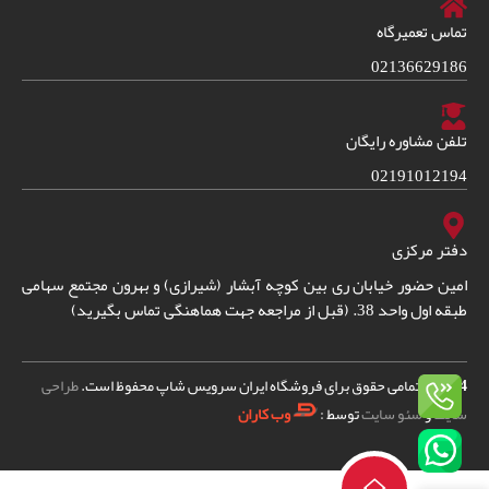
تماس تعمیرگاه
02136629186
تلفن مشاوره رایگان
02191012194
دفتر مرکزی
امین حضور خیابان ری بین کوچه آبشار (شیرازی) و بهرون مجتمع سهامی
طبقه اول واحد 38. (قبل از مراجعه جهت هماهنگی تماس بگیرید)
2024
© – تمامی حقوق برای فروشگاه ایران سرویس شاپ محفوظ است.
طراحی
سایت
و
سئو سایت
توسط :
وب کاران
سلکتور قهوه
+
-