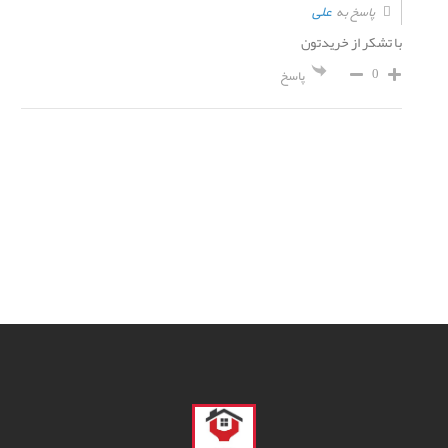
علی
پاسخ به
با تشکر از خریدتون
0
پاسخ