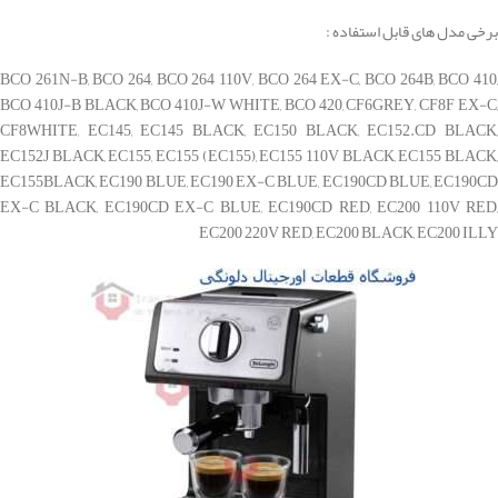
برخی مدل های قابل استفاده :
BCO 261N-B, BCO 264, BCO 264 110V, BCO 264 EX-C, BCO 264B, BCO 410,
BCO 410J-B BLACK, BCO 410J-W WHITE, BCO 420, CF6GREY, CF8F EX-C,
CF8WHITE, EC145, EC145 BLACK, EC150 BLACK, EC152.CD BLACK,
EC152J BLACK, EC155, EC155 (EC155), EC155 110V BLACK, EC155 BLACK,
EC155BLACK, EC190 BLUE, EC190 EX-C BLUE, EC190CD BLUE, EC190CD
EX-C BLACK, EC190CD EX-C BLUE, EC190CD RED, EC200 110V RED,
EC200 220V RED, EC200 BLACK, EC200 ILLY